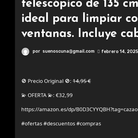
telescópico de 135 cm
ideal para limpiar c
ventanas. Incluye ca
por
suenoscuna@gmail.com
febrero 14, 2025
🚫 Precio Original 🚫:
14,95 €
💫 OFERTA 💫: €32,99
https://amazon.es/dp/B0D3CYYQBH?tag=cazaof
#ofertas #descuentos #compras