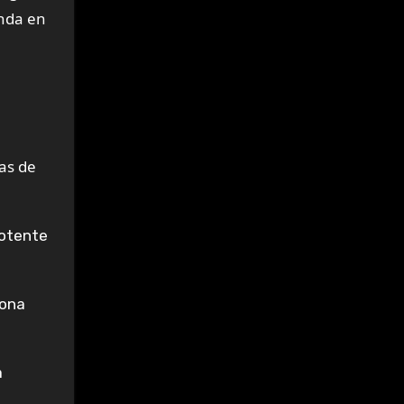
unda en
nas de
potente
gona
a