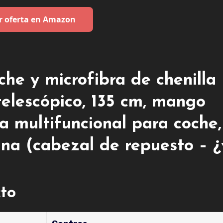
r oferta en Amazon
che y microfibra de chenilla
elescópico, 135 cm, mango
za multifuncional para coche,
na (cabezal de repuesto – ¿
cto