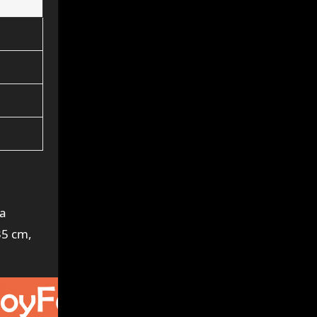
ta
35 cm,