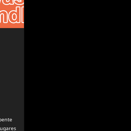
rbente
lugares