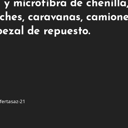
 y microfibra de chenilla
oches, caravanas, camione
bezal de repuesto.
ertasaz-21