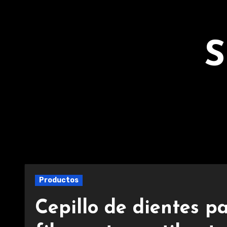
Ir
al
contenido
S
Productos
Cepillo de dientes p