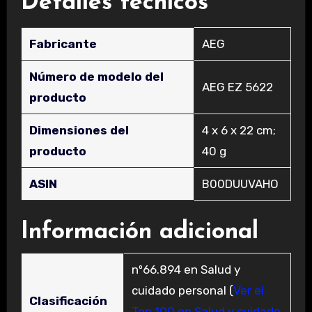
Detalles técnicos
Fabricante
‎AEG
Número de modelo del
‎AEG EZ 5622
producto
Dimensiones del
‎4 x 6 x 22 cm;
producto
40 g
ASIN
‎B00DUUVAHO
Información adicional
nº66.894 en Salud y
cuidado personal (
Ver el
Clasificación
Top 100 en Salud y cuidado