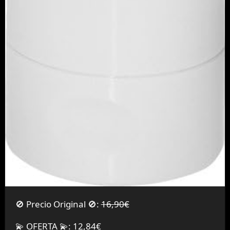
🚫 Precio Original 🚫:
16,90€
💫 OFERTA 💫: 12,84€