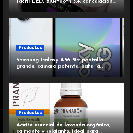
táctil LED, Bluetooth 5.4, cancelación
de ruido, impermeables y de larga
duración.
Productos
Samsung Galaxy A36 5G: pantalla
grande, cámara potente, batería
duradera y carga rápida para una
experiencia premium.
Productos
Aceite esencial de lavanda orgánico,
calmante y relajante, ideal para