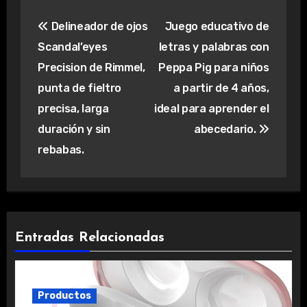
Navegación
Delineador de ojos
Juego educativo de
de
Scandal’eyes
letras y palabras con
entradas
Precision de Rimmel,
Peppa Pig para niños
punta de fieltro
a partir de 4 años,
precisa, larga
ideal para aprender el
duración y sin
abecedario.
rebabas.
Entradas Relacionadas
Productos