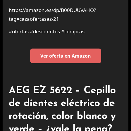
https://amazon.es/dp/B00DUUVAHO?
tag=cazaofertasaz-21
#ofertas #descuentos #compras
Ver oferta en Amazon
AEG EZ 5622 – Cepillo
de dientes eléctrico de
rotación, color blanco y
verde – ¿vale la pena?