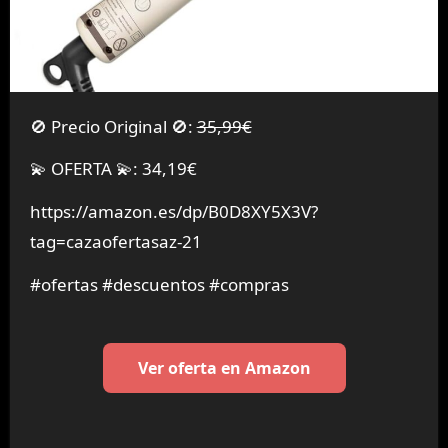
🚫 Precio Original 🚫:
35,99€
💫 OFERTA 💫: 34,19€
https://amazon.es/dp/B0D8XY5X3V?
tag=cazaofertasaz-21
#ofertas #descuentos #compras
Ver oferta en Amazon