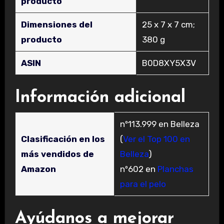
producto
Dimensiones del
‎25 x 7 x 7 cm;
producto
380 g
ASIN
‎B0D8XY5X3V
Información adicional
nº113.999 en Belleza
Clasificación en los
(
Ver el Top 100 en
más vendidos de
Belleza
)
Amazon
nº602 en
Planchas
para el pelo
Ayúdanos a mejorar