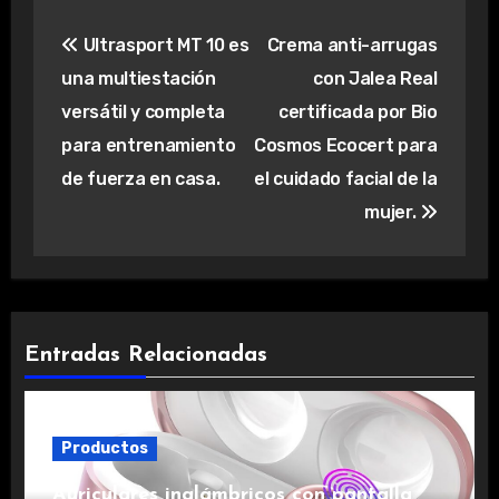
Navegación
Ultrasport MT 10 es
Crema anti-arrugas
de
una multiestación
con Jalea Real
entradas
versátil y completa
certificada por Bio
para entrenamiento
Cosmos Ecocert para
de fuerza en casa.
el cuidado facial de la
mujer.
Entradas Relacionadas
Productos
Auriculares inalámbricos con pantalla