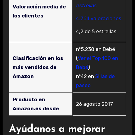
estrellas
Valoración media de
los clientes
4.764 valoraciones
4,2 de 5 estrellas
nº5.238 en Bebé
Clasificación en los
(
Ver el Top 100 en
más vendidos de
Bebé
)
Amazon
nº42 en
Sillas de
paseo
Producto en
26 agosto 2017
Amazon.es desde
Ayúdanos a mejorar