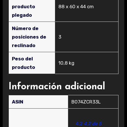
producto
‎88 x 60 x 44 cm
plegado
Número de
posiciones de
‎3
reclinado
Peso del
‎10,8 kg
producto
Información adicional
ASIN
B074ZCR33L
4,2
4,2 de 5