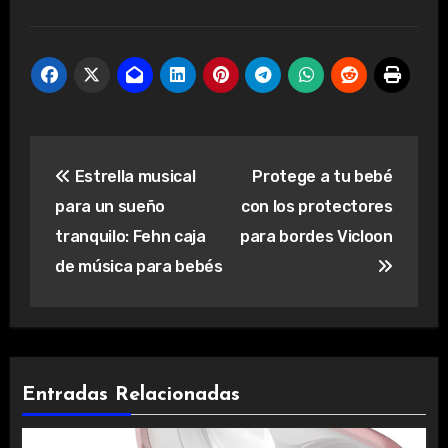
Navegación
Estrella musical
Protege a tu bebé
de
para un sueño
con los protectores
entradas
tranquilo: Fehn caja
para bordes Vicloon
de música para bebés
Entradas Relacionadas