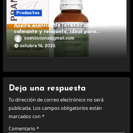
Productos
Aceite esencial de lavanda orgánico,
calmante y relajante, ideal para
aromaterapia.
suenoscuna@gmail.com
octubre 16, 2025
Deja una respuesta
Tu dirección de correo electrónico no será
publicada.
Los campos obligatorios están
marcados con
*
Comentario
*