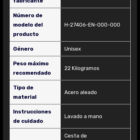
fabricante
Número de
modelo del
‎H-27406-EN-000-000
producto
Género
‎Unisex
Peso máximo
‎22 Kilogramos
recomendado
Tipo de
‎Acero aleado
material
Instrucciones
‎Lavado a mano
de cuidado
‎Cesta de