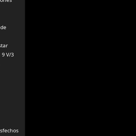
ede
star
, 9 V/3
,
isfechos