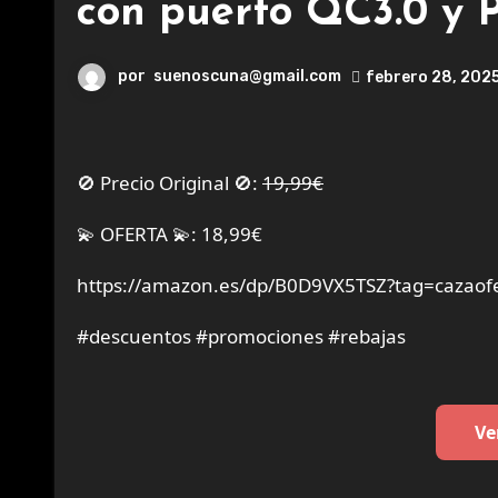
con puerto QC3.0 y P
por
suenoscuna@gmail.com
febrero 28, 202
🚫 Precio Original 🚫:
19,99€
💫 OFERTA 💫: 18,99€
https://amazon.es/dp/B0D9VX5TSZ?tag=cazaofe
#descuentos #promociones #rebajas
Ve