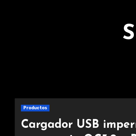
Ir
al
contenido
S
Productos
Cargador USB imper