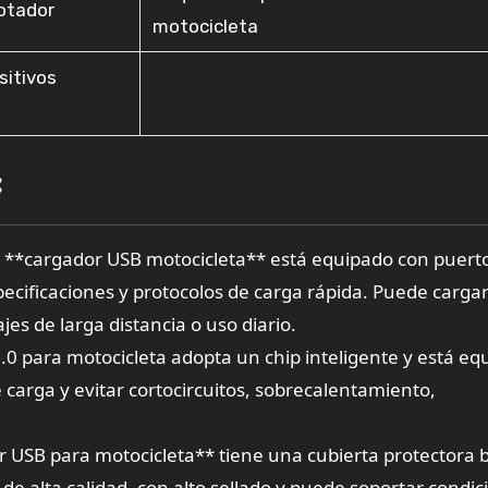
aptador
motocicleta
sitivos
:
l **cargador USB motocicleta** está equipado con puert
pecificaciones y protocolos de carga rápida. Puede carga
es de larga distancia o uso diario.
.0 para motocicleta adopta un chip inteligente y está eq
 carga y evitar cortocircuitos, sobrecalentamiento,
r USB para motocicleta** tiene una cubierta protectora 
de alta calidad, con alto sellado y puede soportar condic