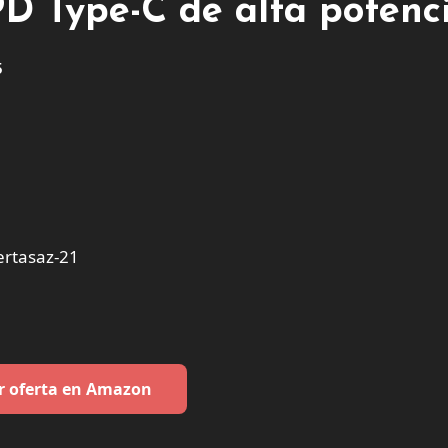
D Type-C de alta potenci
5
rtasaz-21
r oferta en Amazon