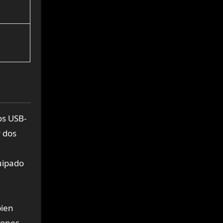
os USB-
r dos
uipado
bien
iones