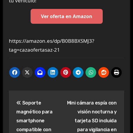
tu vehículo!
Ver oferta en Amazon
https://amazon.es/dp/B0B8BXSMJ3?
tag=cazaofertasaz-21
Navegación
Soporte
Mini cámara espía con
de
magnético para
visión nocturna y
entradas
smartphone
tarjeta SD incluida
compatible con
para vigilancia en