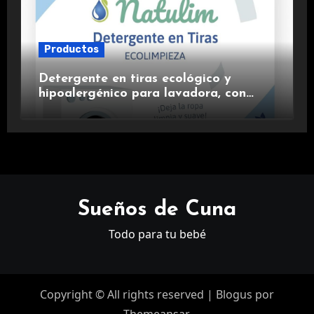
Productos
Detergente en tiras ecológico y
hipoalergénico para lavadora, con
suavizante incluido y fragancia de
lavanda.
Sueños de Cuna
Todo para tu bebé
Copyright © All rights reserved
|
Blogus
por
Themeansar
.