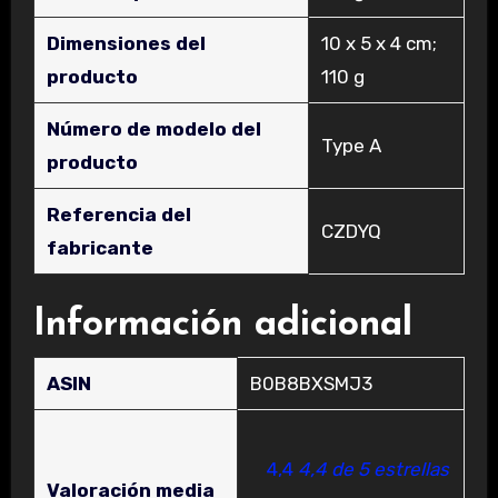
Dimensiones del
‎10 x 5 x 4 cm;
producto
110 g
Número de modelo del
‎Type A
producto
Referencia del
‎CZDYQ
fabricante
Información adicional
ASIN
B0B8BXSMJ3
4,4
4,4 de 5 estrellas
Valoración media