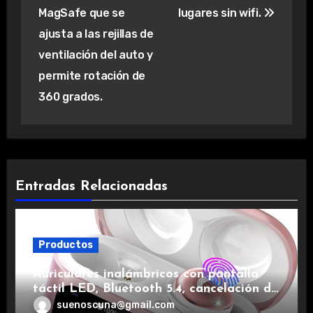
MagSafe que se
lugares sin wifi.
ajusta a las rejillas de
ventilación del auto y
permite rotación de
360 grados.
Entradas Relacionadas
Productos
Auriculares inalámbricos con pantalla
táctil LED, Bluetooth 5.4, cancelación de
ruido, impermeables y de larga duración.
suenoscuna@gmail.com