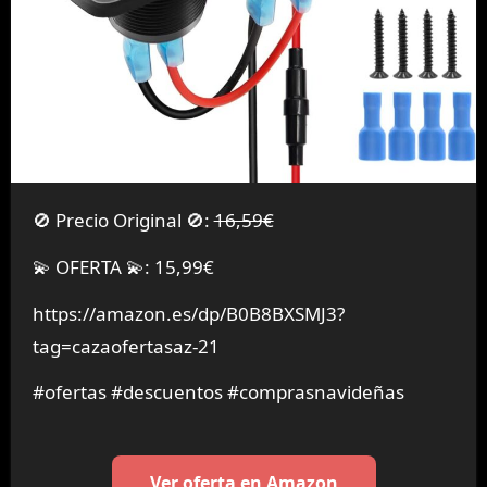
🚫 Precio Original 🚫:
16,59€
💫 OFERTA 💫: 15,99€
https://amazon.es/dp/B0B8BXSMJ3?
tag=cazaofertasaz-21
#ofertas #descuentos #comprasnavideñas
Ver oferta en Amazon