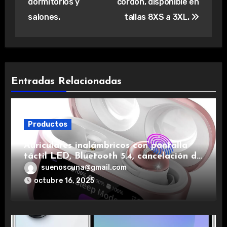
dormitorios y
cordón, disponible en
salones.
tallas 8XS a 3XL.
Entradas Relacionadas
Productos
Auriculares inalámbricos con pantalla
táctil LED, Bluetooth 5.4, cancelación de
ruido, impermeables y de larga duración.
suenoscuna@gmail.com
octubre 16, 2025