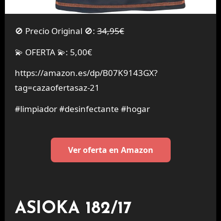
🚫 Precio Original 🚫:
34,95€
💫 OFERTA 💫: 5,00€
https://amazon.es/dp/B07K9143GX?
tag=cazaofertasaz-21
#limpiador #desinfectante #hogar
Ver oferta en Amazon
ASIOKA 182/17