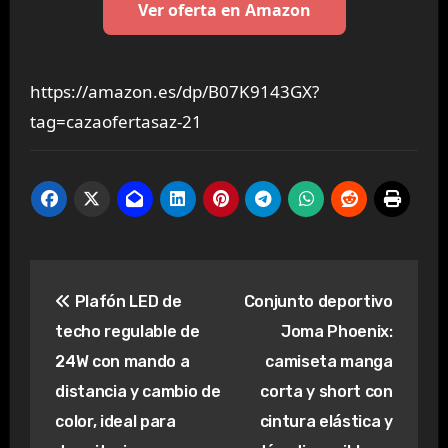
Ver oferta en Amazon
https://amazon.es/dp/B07K9143GX?
tag=cazaofertasaz-21
Navegación
Plafón LED de
Conjunto deportivo
de
techo regulable de
Joma Phoenix:
entradas
24W con mando a
camiseta manga
distancia y cambio de
corta y short con
color, ideal para
cintura elástica y