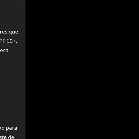
res que
UPF 50+,
seca
ad para
ste de