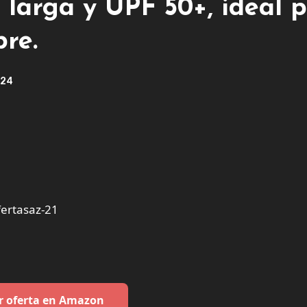
larga y UPF 50+, ideal 
bre.
024
ertasaz-21
r oferta en Amazon