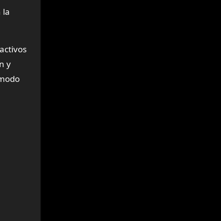
 la
activos
n y
ómodo