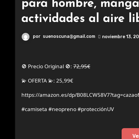
para hombre, manga 
actividades al aire li
por
suenoscuna@gmail.com
noviembre 13, 2
🚫 Precio Original 🚫:
72,95€
💫 OFERTA 💫: 25,99€
https://amazon.es/dp/B08LCW58V7?tag=cazaof
#camiseta #neopreno #protecciónUV
Ve