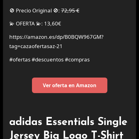
🚫 Precio Original 🚫:
72,95 €
💫 OFERTA 💫: 13,60€
https://amazon.es/dp/B0BQW967GM?
tag=cazaofertasaz-21
#ofertas #descuentos #compras
Ver oferta en Amazon
adidas Essentials Single
Jersey Big Logo T-Shirt