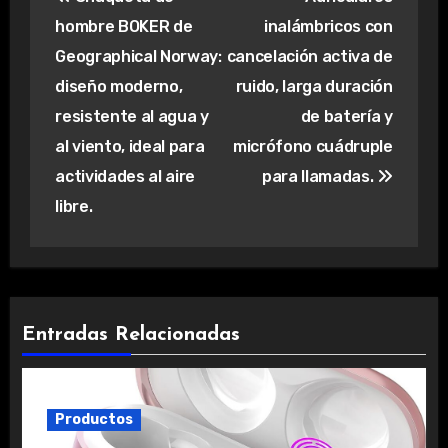
de
hombre BOKER de
inalámbricos con
entradas
Geographical Norway:
cancelación activa de
diseño moderno,
ruido, larga duración
resistente al agua y
de batería y
al viento, ideal para
micrófono cuádruple
actividades al aire
para llamadas.
libre.
Entradas Relacionadas
Productos