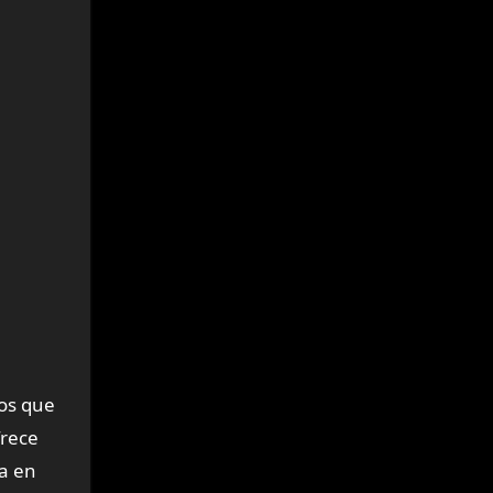
os que
frece
da en