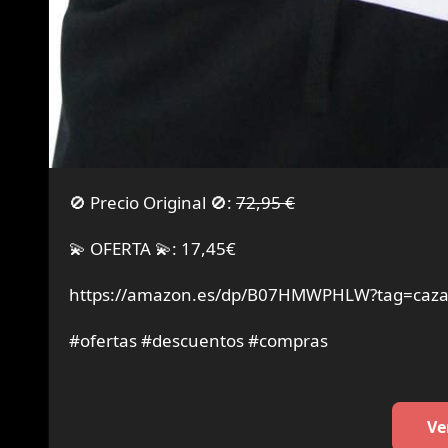
🚫 Precio Original 🚫:
72,95 €
💫 OFERTA 💫: 17,45€
https://amazon.es/dp/B07HMWPHLW?tag=cazao
#ofertas #descuentos #compras
Ve