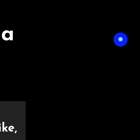
na
ke,