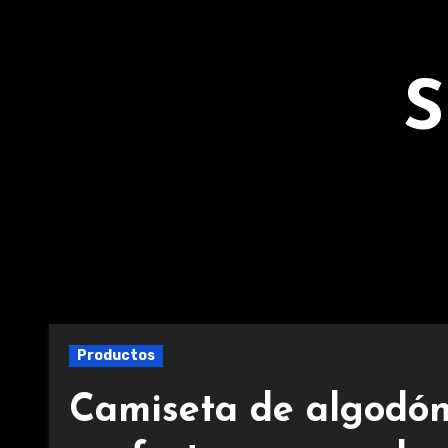
Ir
al
contenido
S
Productos
Camiseta de algodón 