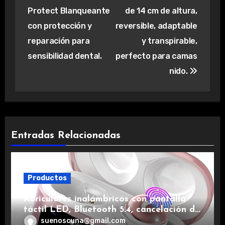
entradas
Protect Blanqueante
de 14 cm de altura,
con protección y
reversible, adaptable
reparación para
y transpirable,
sensibilidad dental.
perfecto para camas
nido.
Entradas Relacionadas
Productos
Auriculares inalámbricos con pantalla
táctil LED, Bluetooth 5.4, cancelación de
ruido, impermeables y de larga duración.
suenoscuna@gmail.com