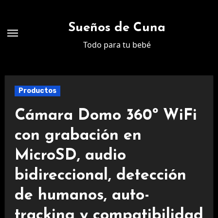
Ir
al
Sueños de Cuna
contenido
Todo para tu bebé
Productos
Cámara Domo 360º WiFi
con grabación en
MicroSD, audio
bidireccional, detección
de humanos, auto-
tracking y compatibilidad