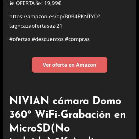
💫 OFERTA 💫: 19,99€
https://amazon.es/dp/B0B4PKNTYD?
tag=cazaofertasaz-21
#ofertas #descuentos #compras
Ver oferta en Amazon
NIVIAN cámara Domo
360º WiFi-Grabación en
MicroSD(No