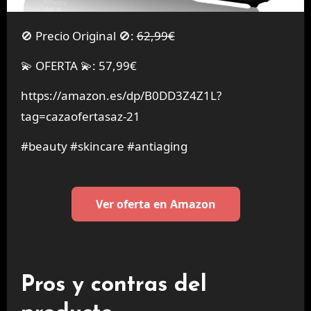
🚫 Precio Original 🚫:
62,99€
💫 OFERTA 💫: 57,99€
https://amazon.es/dp/B0DD3Z4Z1L?
tag=cazaofertasaz-21
#beauty #skincare #antiaging
Ver oferta en Amazon
Pros y contras del