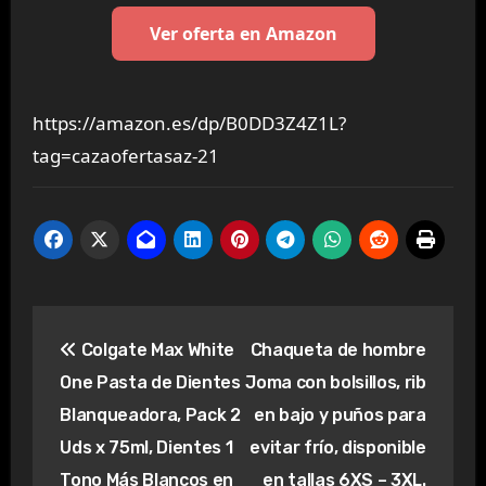
Ver oferta en Amazon
https://amazon.es/dp/B0DD3Z4Z1L?
tag=cazaofertasaz-21
Navegación
Colgate Max White
Chaqueta de hombre
de
One Pasta de Dientes
Joma con bolsillos, rib
entradas
Blanqueadora, Pack 2
en bajo y puños para
Uds x 75ml, Dientes 1
evitar frío, disponible
Tono Más Blancos en
en tallas 6XS – 3XL.