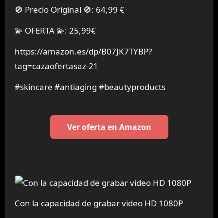
🚫 Precio Original 🚫:
64,99 €
💫 OFERTA 💫: 25,99€
https://amazon.es/dp/B07JK7TYBP?
tag=cazaofertasaz-21
#skincare #antiaging #beautyproducts
Ver oferta en Amazon
Con la capacidad de grabar video HD 1080P