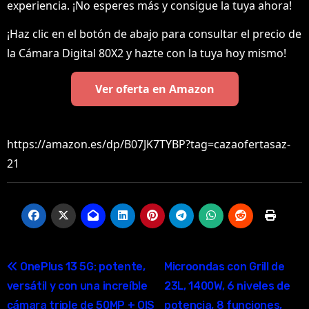
experiencia. ¡No esperes más y consigue la tuya ahora!
¡Haz clic en el botón de abajo para consultar el precio de
la Cámara Digital 80X2 y hazte con la tuya hoy mismo!
Ver oferta en Amazon
https://amazon.es/dp/B07JK7TYBP?tag=cazaofertasaz-
21
Navegación
OnePlus 13 5G: potente,
Microondas con Grill de
versátil y con una increíble
23L, 1400W, 6 niveles de
de
cámara triple de 50MP + OIS
potencia, 8 funciones,