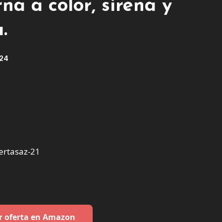
rna a color, sirena y
.
024
ertasaz-21
r oferta en Amazon