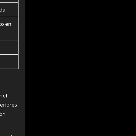
ida
to en
nel
eriores
ión