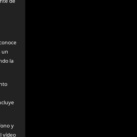
ente de
econoce
s un
ndo la
nto
ncluye
fono y
l vídeo