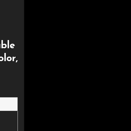
able
lor,