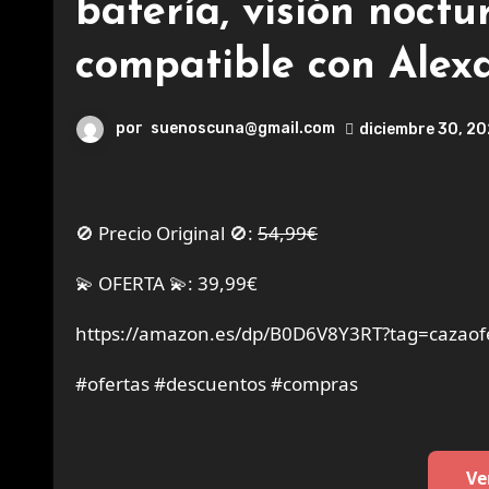
batería, visión noctu
compatible con Alexa
por
suenoscuna@gmail.com
diciembre 30, 2
🚫 Precio Original 🚫:
54,99€
💫 OFERTA 💫: 39,99€
https://amazon.es/dp/B0D6V8Y3RT?tag=cazaof
#ofertas #descuentos #compras
Ve