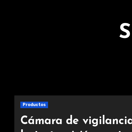
Ir
al
contenido
S
Productos
Cámara de vigilancia