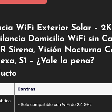
ia WiFi Exterior Solar – 2K
lancia Domicilio WiFi sin C
 Sirena, Visión Nocturna Co
exa, S1 – ¿Vale la pena?
ducto
Contras
mbrica
– Solo compatible con WiFi de 2.4 GHz