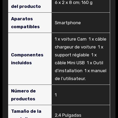
‎6 x 2 x 8 cm; 160 g
del producto
Aparatos
‎Smartphone
compatibles
‎1 x voiture Cam 1 x câble
chargeur de voiture 1 x
Componentes
support réglable 1 x
incluidos
câble Mini USB 1 x Outil
d’installation 1 x manuel
de l’utilisateur.
Número de
‎1
productos
Tamaño de la
‎2,4 Pulgadas