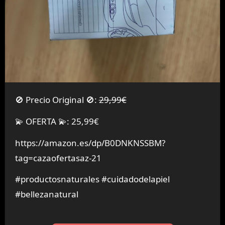
🚫 Precio Original 🚫:
29,99€
💫 OFERTA 💫: 25,99€
https://amazon.es/dp/B0DNKNSSBM?
tag=cazaofertasaz-21
#productosnaturales #cuidadodelapiel
#bellezanatural