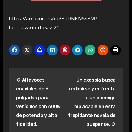
https://amazon.es/dp/B0DNKNSSBM?
tag=cazaofertasaz-21
Navegación
Altavoces
Un exespía busca
de
coaxiales de 6
redimirse y enfrenta
entradas
pulgadas para
a un enemigo
vehículos con 600W
implacable en esta
de potencia y alta
trepidante novela de
fidelidad.
suspense.