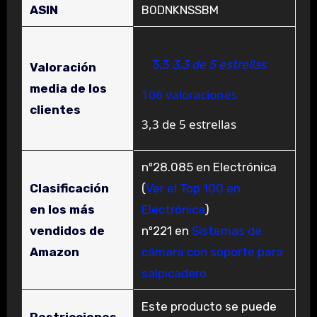
ASIN
B0DNKNSSBM
3,3
3,3 de 5 estrellas
Valoración
media de los
106 valoraciones
clientes
3,3 de 5 estrellas
nº28.085 en Electrónica
Clasificación
(
Ver el Top 100 en
en los más
Electrónica
)
vendidos de
nº221 en
Sistemas de
Amazon
cámara con soporte para
salpicadero
Este producto se puede
Restricciones