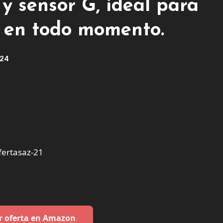
 y sensor G, ideal para
o en todo momento.
024
ertasaz-21
r oferta en Amazon