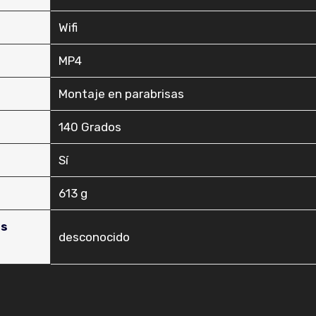
‎Wifi
‎MP4
‎Montaje en parabrisas
‎140 Grados
‎Sí
‎613 g
as
‎desconocido