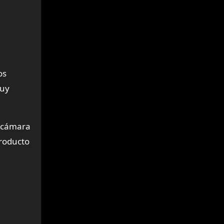
os
muy
a cámara
producto