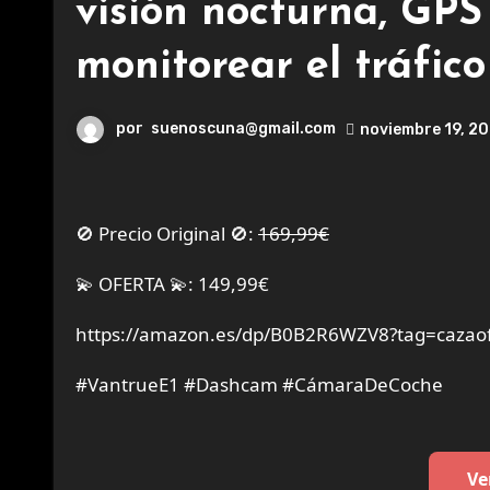
visión nocturna, GPS
monitorear el tráfic
por
suenoscuna@gmail.com
noviembre 19, 2
🚫 Precio Original 🚫:
169,99€
💫 OFERTA 💫: 149,99€
https://amazon.es/dp/B0B2R6WZV8?tag=cazaof
#VantrueE1 #Dashcam #CámaraDeCoche
Ve