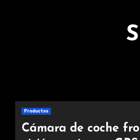
Ir
al
contenido
S
Productos
Cámara de coche fron