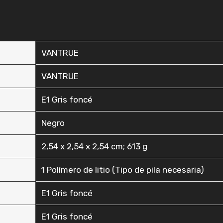
‎VANTRUE
‎VANTRUE
‎E1 Gris foncé
‎Negro
‎2,54 x 2,54 x 2,54 cm; 613 g
‎1 Polímero de litio (Tipo de pila necesaria)
‎E1 Gris foncé
‎E1 Gris foncé