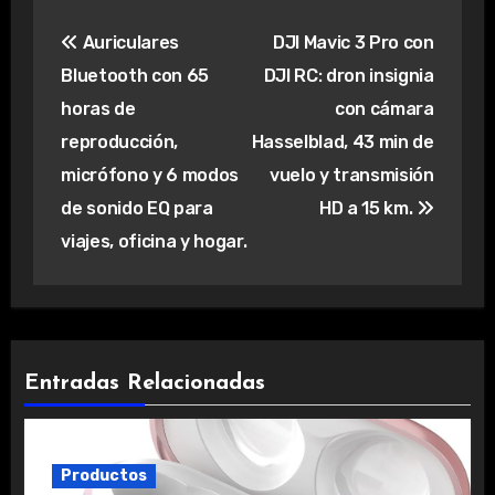
Navegación
Auriculares
DJI Mavic 3 Pro con
de
Bluetooth con 65
DJI RC: dron insignia
entradas
horas de
con cámara
reproducción,
Hasselblad, 43 min de
micrófono y 6 modos
vuelo y transmisión
de sonido EQ para
HD a 15 km.
viajes, oficina y hogar.
Entradas Relacionadas
Productos