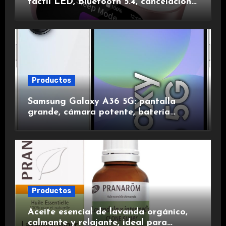
táctil LED, Bluetooth 5.4, cancelación
de ruido, impermeables y de larga
duración.
Productos
Samsung Galaxy A36 5G: pantalla
grande, cámara potente, batería
duradera y carga rápida para una
experiencia premium.
Productos
Aceite esencial de lavanda orgánico,
calmante y relajante, ideal para