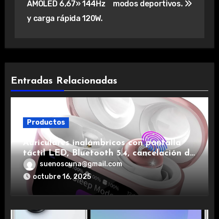
AMOLED 6,67» 144Hz
modos deportivos.
y carga rápida 120W.
Entradas Relacionadas
Productos
Auriculares inalámbricos con pantalla
táctil LED, Bluetooth 5.4, cancelación de
ruido, impermeables y de larga duración.
suenoscuna@gmail.com
octubre 16, 2025