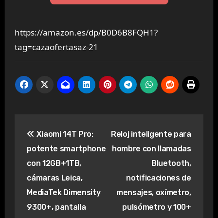
https://amazon.es/dp/B0D6B8FQH1?
tag=cazaofertasaz-21
Navegación
Xiaomi 14T Pro:
Reloj inteligente para
de
potente smartphone
hombre con llamadas
entradas
con 12GB+1TB,
Bluetooth,
cámaras Leica,
notificaciones de
MediaTek Dimensity
mensajes, oxímetro,
9300+, pantalla
pulsómetro y 100+