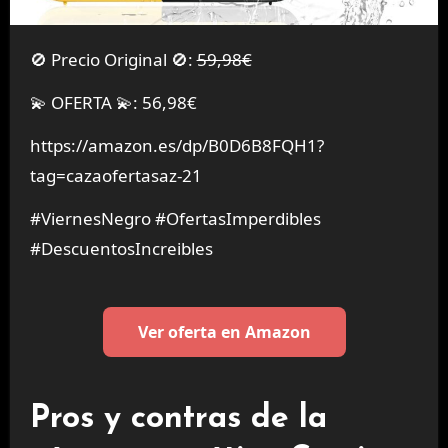
🚫 Precio Original 🚫:
59,98€
💫 OFERTA 💫: 56,98€
https://amazon.es/dp/B0D6B8FQH1?
tag=cazaofertasaz-21
#ViernesNegro #OfertasImperdibles
#DescuentosIncreibles
Ver oferta en Amazon
Pros y contras de la