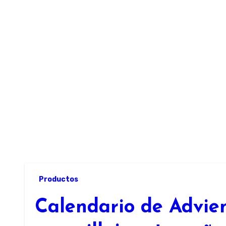
Ir
al
contenido
S
Productos
Calendario de Advien