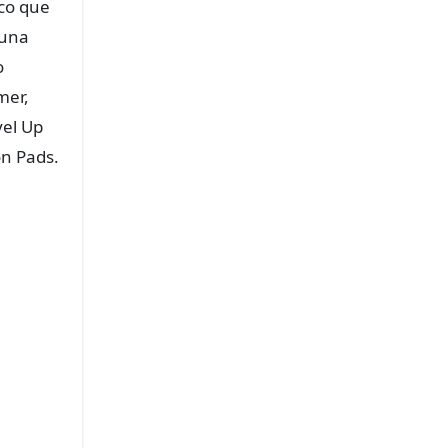
oco que
 una
o
mer,
vel Up
on Pads.