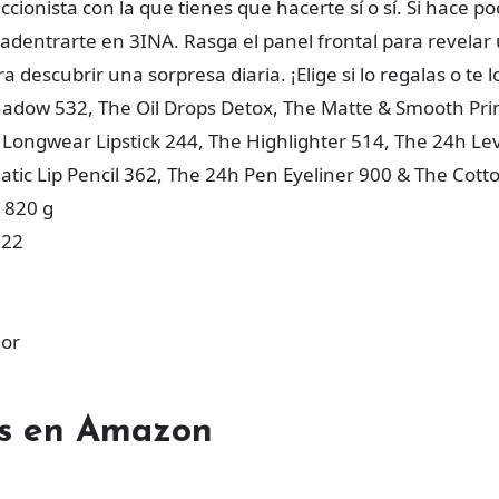
ccionista con la que tienes que hacerte sí o sí. Si hace p
 adentrarte en 3INA. Rasga el panel frontal para revelar
 descubrir una sorpresa diaria. ¡Elige si lo regalas o te l
hadow 532, The Oil Drops Detox, The Matte & Smooth Pri
Longwear Lipstick 244, The Highlighter 514, The 24h Le
tic Lip Pencil 362, The 24h Pen Eyeliner 900 & The Cott
 820 g
022
lor
tes en Amazon