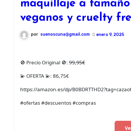
maquillaje a tamaño 
veganos y cruelty fre
por
suenoscuna@gmail.com
enero 9, 2025
🚫 Precio Original 🚫:
99,95€
💫 OFERTA 💫: 86,75€
https://amazon.es/dp/B0BDRTTHD2?tag=cazaof
#ofertas #descuentos #compras
Ve