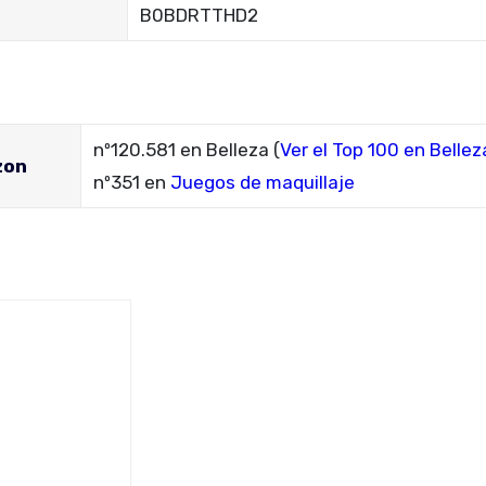
‎B0BDRTTHD2
nº120.581 en Belleza (
Ver el Top 100 en Bellez
zon
nº351 en
Juegos de maquillaje