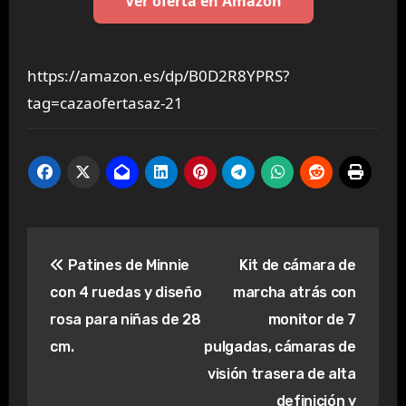
Ver oferta en Amazon
https://amazon.es/dp/B0D2R8YPRS?
tag=cazaofertasaz-21
Navegación
Patines de Minnie
Kit de cámara de
de
con 4 ruedas y diseño
marcha atrás con
entradas
rosa para niñas de 28
monitor de 7
cm.
pulgadas, cámaras de
visión trasera de alta
definición y