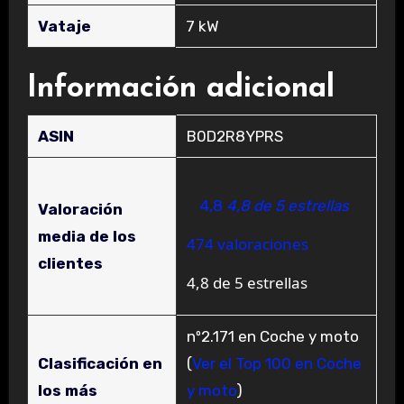
Vataje
‎7 kW
Información adicional
ASIN
B0D2R8YPRS
4,8
4,8 de 5 estrellas
Valoración
media de los
474 valoraciones
clientes
4,8 de 5 estrellas
nº2.171 en Coche y moto
Clasificación en
(
Ver el Top 100 en Coche
los más
y moto
)