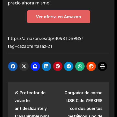
precio ahora mismo!
Ver oferta en Amazon
https://amazon.es/dp/B098TDB9BS?
tag=cazaofertasaz-21
Navegación
Protector de
Cargador de coche
de
volante
USB C de ZESKRIS
entradas
antideslizante y
con dos puertos
transpirable para
metálicos, uno de