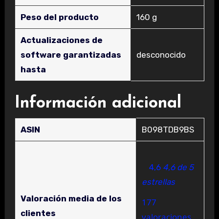
Peso del producto
‎160 g
Actualizaciones de
software garantizadas
‎desconocido
hasta
Información adicional
ASIN
B098TDB9BS
4,6
4,6 de 5
estrellas
Valoración media de los
177
clientes
valoraciones