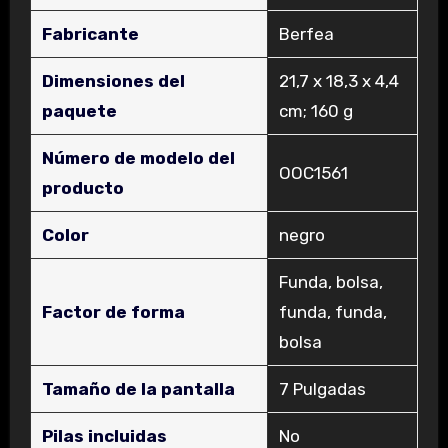
Fabricante
‎Berfea
Dimensiones del
‎21,7 x 18,3 x 4,4
paquete
cm; 160 g
Número de modelo del
‎OOC1561
producto
Color
‎negro
‎Funda, bolsa,
Factor de forma
funda, funda,
bolsa
Tamaño de la pantalla
‎7 Pulgadas
Pilas incluidas
‎No