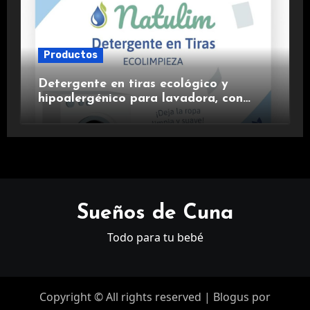
Productos
Detergente en tiras ecológico y
hipoalergénico para lavadora, con
suavizante incluido y fragancia de
lavanda.
Sueños de Cuna
Todo para tu bebé
Copyright © All rights reserved
|
Blogus
por