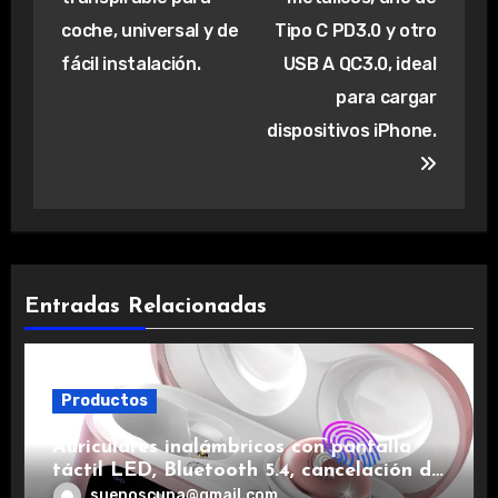
coche, universal y de
Tipo C PD3.0 y otro
fácil instalación.
USB A QC3.0, ideal
para cargar
dispositivos iPhone.
Entradas Relacionadas
Productos
Auriculares inalámbricos con pantalla
táctil LED, Bluetooth 5.4, cancelación de
ruido, impermeables y de larga duración.
suenoscuna@gmail.com