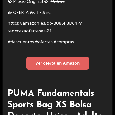
🚫 Precio Original 🚫:
19,95€
💫 OFERTA 💫: 17,95€
https://amazon.es/dp/B086P8D64P?
tag=cazaofertasaz-21
#descuentos #ofertas #compras
Ver oferta en Amazon
PUMA Fundamentals
Sports Bag XS Bolsa