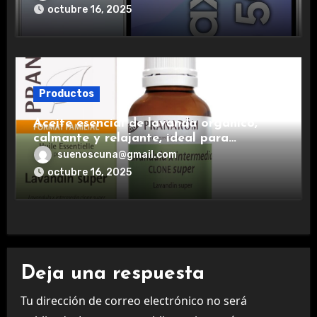
experiencia premium.
octubre 16, 2025
Productos
Aceite esencial de lavanda orgánico,
calmante y relajante, ideal para
aromaterapia.
suenoscuna@gmail.com
octubre 16, 2025
Deja una respuesta
Tu dirección de correo electrónico no será