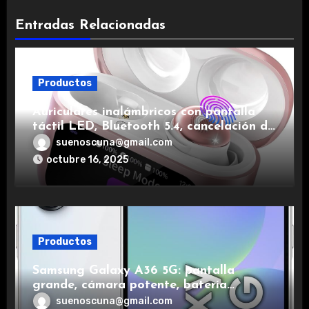
Entradas Relacionadas
Productos
Auriculares inalámbricos con pantalla
táctil LED, Bluetooth 5.4, cancelación de
ruido, impermeables y de larga duración.
suenoscuna@gmail.com
octubre 16, 2025
Productos
Samsung Galaxy A36 5G: pantalla
grande, cámara potente, batería
duradera y carga rápida para una
suenoscuna@gmail.com