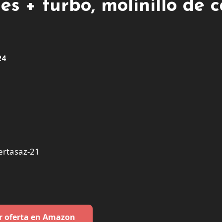
des + turbo, molinillo de 
24
ertasaz-21
r oferta en Amazon