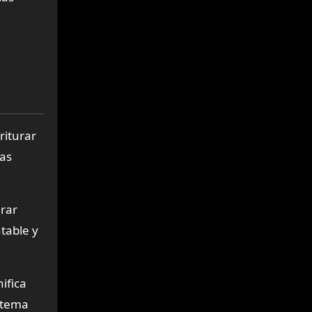
riturar
das
rar
table y
ifica
istema