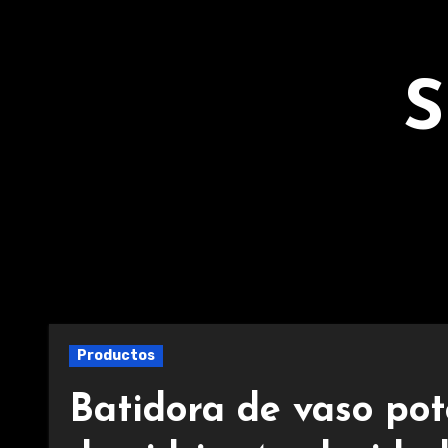
Ir
al
contenido
S
Productos
Batidora de vaso pote