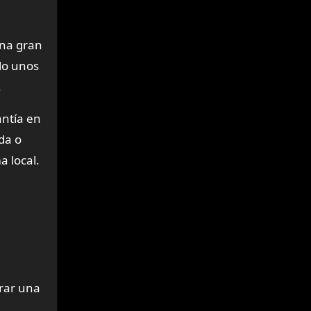
una gran
lo unos
.
antía en
da o
 local.
arar una