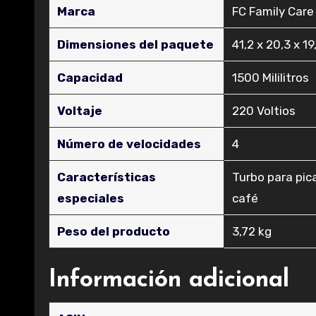
Marca
‎FC Family Care
Dimensiones del paquete
‎41,2 x 20,3 x 1
Capacidad
‎1500 Mililitros
Voltaje
‎220 Voltios
Número de velocidades
‎4
Características
‎Turbo para pic
especiales
café
Peso del producto
‎3,72 kg
Información adicional