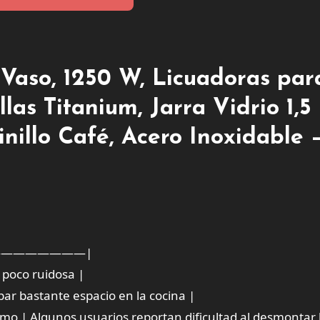
 Vaso, 1250 W, Licuadoras par
las Titanium, Jarra Vidrio 1,5 
nillo Café, Acero Inoxidable 
————————|
 poco ruidosa |
upar bastante espacio en la cocina |
timo | Algunos usuarios reportan dificultad al desmontar 