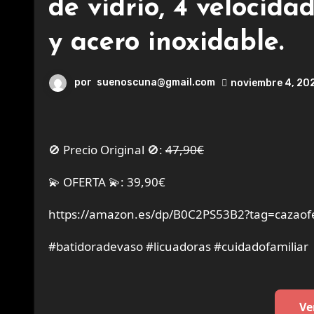
de vidrio, 4 velocida
y acero inoxidable.
por
suenoscuna@gmail.com
noviembre 4, 20
🚫 Precio Original 🚫:
47,90€
💫 OFERTA 💫: 39,90€
https://amazon.es/dp/B0C2PS53B2?tag=cazaof
#batidoradevaso #licuadoras #cuidadofamiliar
Ve