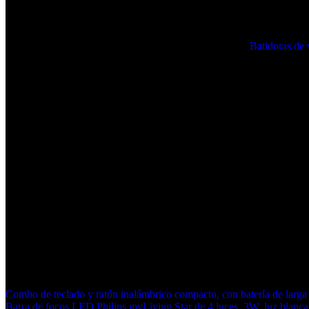
4,5 de 5 estrellas
nº226 en Hogar y co
Clasificación en los más vendidos de Amazon
nº1 en
Batidoras de v
Producto en Amazon.es desde
29 marzo 2012
Ayúdanos a mejorar
¡Hola! Si estás interesado en conocer el precio de la bat
de potencia, 5 velocidades más función Turbo, 2 tipos de 
precio actual.
https://amazon.es/dp/B007K5Z65C?tag=cazaofertasaz-21
Navegación
Combo de teclado y ratón inalámbrico compacto, con batería de larg
Barra de focos LED Philips myLiving Star de 4 luces, 3W, luz blanca 