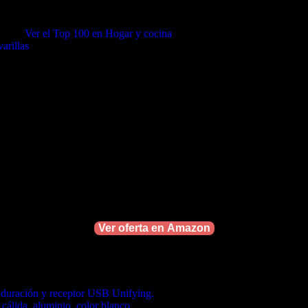
cina (
Ver el Top 100 en Hogar y cocina
)
arillas
idora amasadora Taurus Prima, puedes consultarlo haciendo c
varillas, ergonómica, compacta y en un elegante diseño en b
Ver oferta en Amazon
a duración y receptor USB Unifying.
cálida, aluminio, color blanco.