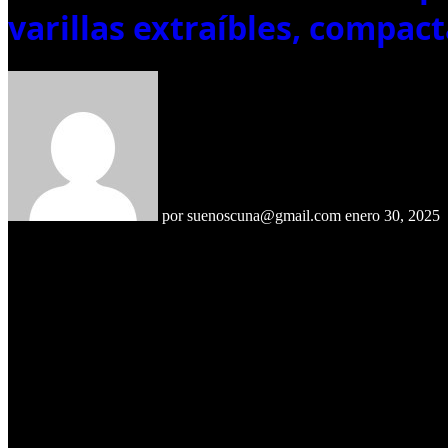
varillas extraíbles, compac
por
suenoscuna@gmail.com
enero 30, 2025
🚫 Precio Original 🚫:
24,90€
💫 OFERTA 💫: 16,34€
https://amazon.es/dp/B007K5Z65C?tag=cazaofertasaz-21
#ofertas #descuentos #compras