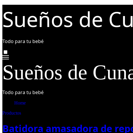
Ir
Sueños de C
al
contenido
Todo para tu bebé
Sueños de Cun
Todo para tu bebé
Home
Productos
Batidora amasadora de repo