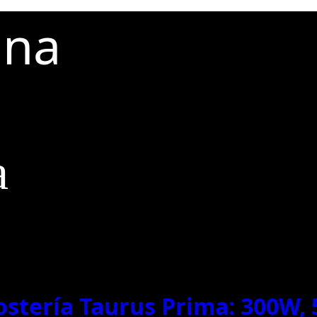
una
a
stería Taurus Prima: 300W, 5