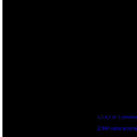
Detalles técnicos
Marca
‎Taurus
Número de modelo
‎913515000
Color
‎Blanco
Dimensiones del producto
‎20,4 x 15,39 x 10,39 cm; 980 g
Eficiencia energética
‎A++
Características especiales
‎Ligeras, Ergonómico
Peso del producto
‎980 g
Información adicional
ASIN
B007K5Z65C
4,5
4,5 de 5 estrellas
2.944 valoracion
Valoración media de los clientes