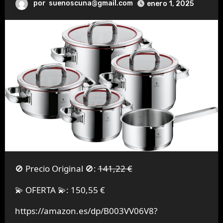
por
suenoscuna@gmail.com
enero 1, 2025
🚫 Precio Original 🚫:
141,22 €
💫 OFERTA 💫: 150,55 €
https://amazon.es/dp/B003VV06V8?