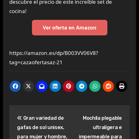
descubre el precio de este increíble set de
cocina!
Ver oferta en Amazon
https://amazon.es/dp/B003VV06V8?
tag=cazaofertasaz-21
Navegación
Gran variedad de
Mochila plegable
de
gafas de sol unisex,
ultraligera e
entradas
para mujer y hombre,
impermeable para