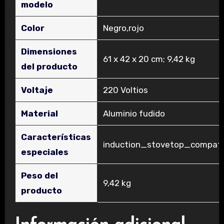
modelo
Color
‎Negro,rojo
Dimensiones
‎61 x 42 x 20 cm; 9,42 kg
del producto
Voltaje
‎220 Voltios
Material
‎Aluminio fudido
Características
‎induction_stovetop_compati
especiales
Peso del
‎9,42 kg
producto