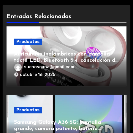
Entradas Relacionadas
Productos
Auriculares inalámbricos con pantalla
táctil LED, Bluetooth 5.4, cancelación de
ruido, impermeables y de larga duración.
suenoscuna@gmail.com
octubre 16, 2025
Productos
Samsung Galaxy A36 5G: pantalla
grande, cámara potente, batería