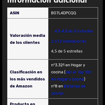
Información adicional
ASIN
B07L4DPCQQ
4,5
4,5 de 5 estrellas
Valoración media
2.513 valoraciones
de los clientes
4,5 de 5 estrellas
nº3.321 en Hogar y
Clasificación en
cocina (
Ver el Top 100
los más vendidos
en Hogar y cocina
)
de Amazon
nº8 en
Baterías de
cocina
Producto en