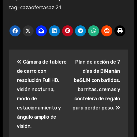
tag=cazaofertasaz-21
Navegación
Cámara de tablero
Plan de acción de 7
de
de carro con
días de BiManán
entradas
resolución Full HD,
beSLIM con batidos,
visión nocturna,
barritas, cremas y
modo de
coctelera de regalo
estacionamiento y
para perder peso.
ángulo amplio de
visión.