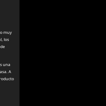
ido muy
, los
 de
es una
asa. A
producto