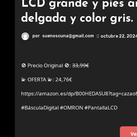
LCD grande y pies an
delgada y color gris.
por
suenoscuna@gmail.com
octubre 22, 202
🚫 Precio Original 🚫:
33,99€
💫 OFERTA 💫: 24,76€
https://amazon.es/dp/B00HEDASU8?tag=cazaof
#BásculaDigital #OMRON #PantallaLCD
Ve