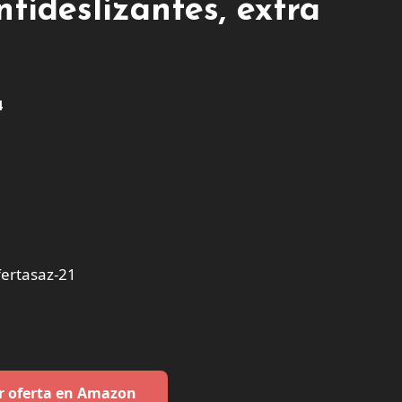
tideslizantes, extra
4
ertasaz-21
r oferta en Amazon