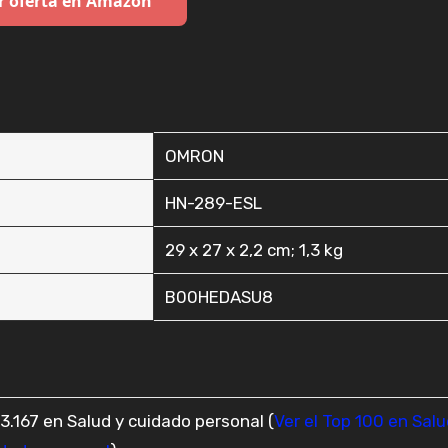
r oferta en Amazon
‎OMRON
‎HN-289-ESL
‎29 x 27 x 2,2 cm; 1,3 kg
‎B00HEDASU8
3.167 en Salud y cuidado personal (
Ver el Top 100 en Salu