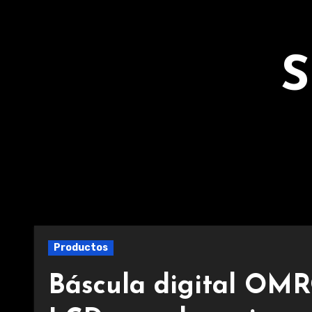
Ir
al
contenido
S
Productos
Báscula digital OM