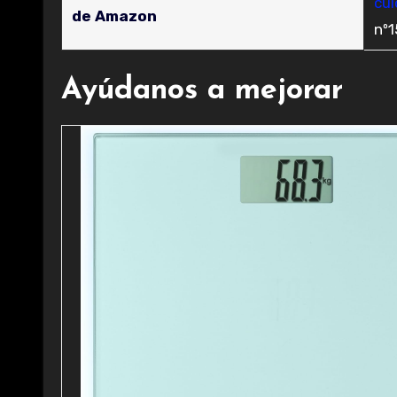
cui
de Amazon
nº
Ayúdanos a mejorar