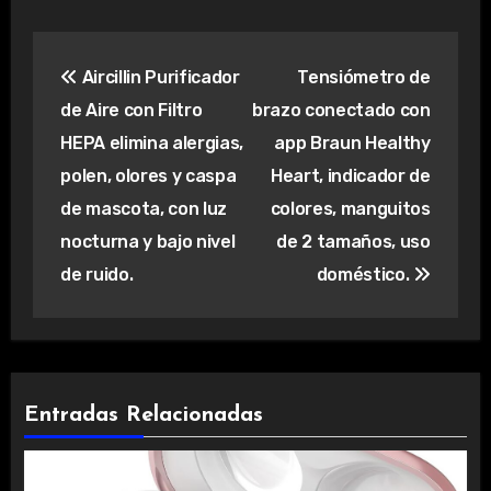
Navegación
Aircillin Purificador
Tensiómetro de
de
de Aire con Filtro
brazo conectado con
entradas
HEPA elimina alergias,
app Braun Healthy
polen, olores y caspa
Heart, indicador de
de mascota, con luz
colores, manguitos
nocturna y bajo nivel
de 2 tamaños, uso
de ruido.
doméstico.
Entradas Relacionadas