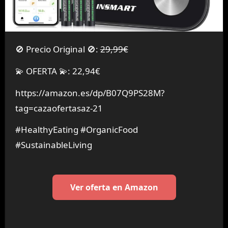
🚫 Precio Original 🚫:
29,99€
💫 OFERTA 💫: 22,94€
https://amazon.es/dp/B07Q9PS28M?
tag=cazaofertasaz-21
#HealthyEating #OrganicFood
#SustainableLiving
Ver oferta en Amazon