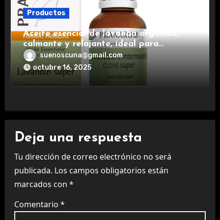
Productos
Aceite esencial de lavanda orgánico,
calmante y relajante, ideal para
aromaterapia.
suenoscuna@gmail.com
octubre 16, 2025
Deja una respuesta
Tu dirección de correo electrónico no será
publicada.
Los campos obligatorios están
marcados con
*
Comentario
*