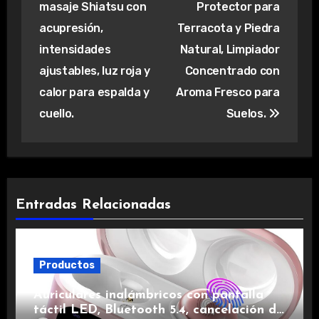
masaje Shiatsu con
Protector para
entradas
acupresión,
Terracota y Piedra
intensidades
Natural, Limpiador
ajustables, luz roja y
Concentrado con
calor para espalda y
Aroma Fresco para
cuello.
Suelos.
Entradas Relacionadas
Productos
Auriculares inalámbricos con pantalla
táctil LED, Bluetooth 5.4, cancelación de