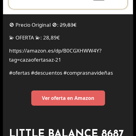
🚫 Precio Original 🚫:
29,83€
💫 OFERTA 💫: 28,89€
https://amazon.es/dp/B0CGXHWW4Y?
tag=cazaofertasaz-21
#ofertas #descuentos #comprasnavideñas
Ver oferta en Amazon
LITTLE BALANCE 8687