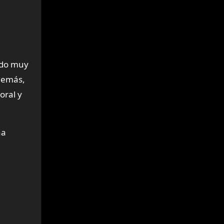
ado muy
Además,
oral y
na