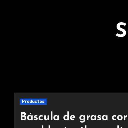
Ir
al
contenido
S
Productos
Báscula de grasa co