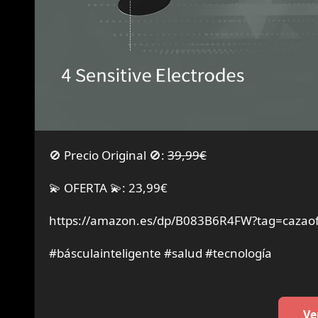
🚫 Precio Original 🚫:
39,99€
💫 OFERTA 💫: 23,99€
https://amazon.es/dp/B083B6R4FW?tag=cazaof
#básculainteligente #salud #tecnología
Ve