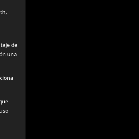
th,
taje de
ión una
nciona
 que
 uso