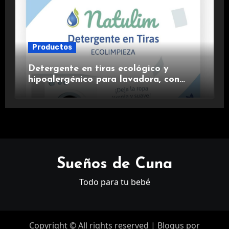
Productos
Detergente en tiras ecológico y
hipoalergénico para lavadora, con
suavizante incluido y fragancia de
lavanda.
Sueños de Cuna
Todo para tu bebé
Copyright © All rights reserved
|
Blogus
por