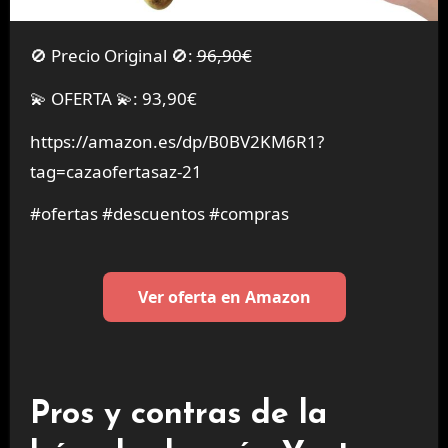
🚫 Precio Original 🚫:
96,90€
💫 OFERTA 💫: 93,90€
https://amazon.es/dp/B0BV2KM6R1?
tag=cazaofertasaz-21
#ofertas #descuentos #compras
Ver oferta en Amazon
Pros y contras de la