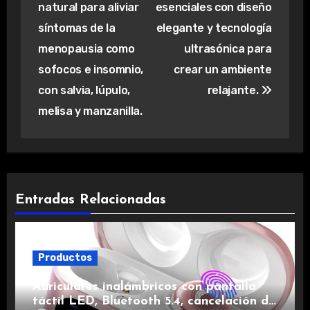
natural para aliviar
esenciales con diseño
entradas
síntomas de la
elegante y tecnología
menopausia como
ultrasónica para
sofocos e insomnio,
crear un ambiente
con salvia, lúpulo,
relajante.
melisa y manzanilla.
Entradas Relacionadas
Productos
Auriculares inalámbricos con pantalla
táctil LED, Bluetooth 5.4, cancelación de