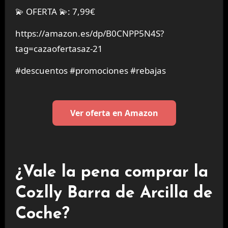
💫 OFERTA 💫: 7,99€
https://amazon.es/dp/B0CNPP5N4S?
tag=cazaofertasaz-21
#descuentos #promociones #rebajas
Ver oferta en Amazon
¿Vale la pena comprar la
Cozlly Barra de Arcilla de
Coche?