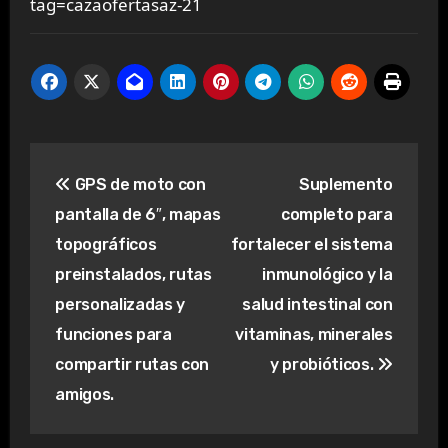
tag=cazaofertasaz-21
Navegación
GPS de moto con
Suplemento
de
pantalla de 6″, mapas
completo para
entradas
topográficos
fortalecer el sistema
preinstalados, rutas
inmunológico y la
personalizadas y
salud intestinal con
funciones para
vitaminas, minerales
compartir rutas con
y probióticos.
amigos.