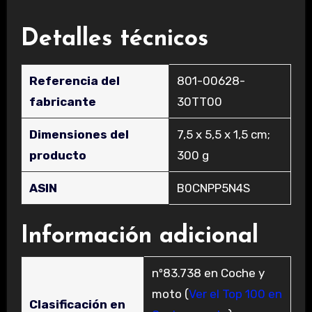
Detalles técnicos
Referencia del
‎801-00628-
fabricante
30TT00
Dimensiones del
‎7,5 x 5,5 x 1,5 cm;
producto
300 g
ASIN
‎B0CNPP5N4S
Información adicional
nº83.738 en Coche y
moto (
Ver el Top 100 en
Clasificación en