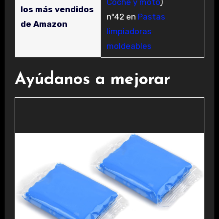
Coche y moto
)
los más vendidos
nº42 en
Pastas
de Amazon
limpiadoras
moldeables
Ayúdanos a mejorar