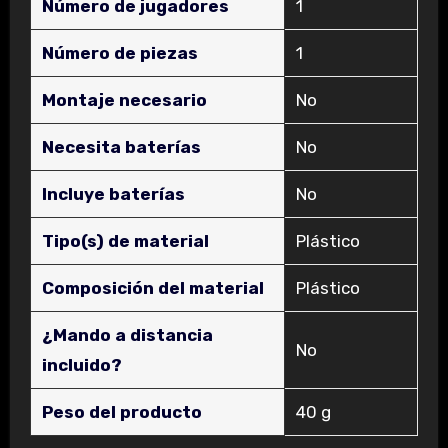
Número de jugadores
‎1
Número de piezas
‎1
Montaje necesario
‎No
Necesita baterías
‎No
Incluye baterías
‎No
Tipo(s) de material
‎Plástico
Composición del material
‎Plástico
¿Mando a distancia
‎No
incluido?
Peso del producto
‎40 g