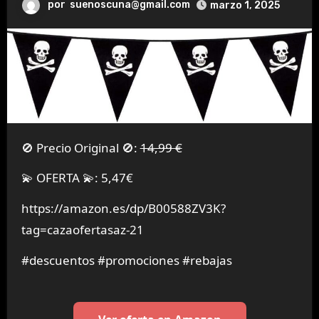
por
suenoscuna@gmail.com
marzo 1, 2025
🚫 Precio Original 🚫:
14,99 €
💫 OFERTA 💫: 5,47€
https://amazon.es/dp/B00588ZV3K?
tag=cazaofertasaz-21
#descuentos #promociones #rebajas