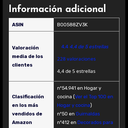
Información adicional
ASIN
B00588ZV3K
4,4
4,4 de 5 estrellas
Valoración
media de los
228 valoraciones
clientes
4,4 de 5 estrellas
nº54.941 en Hogar y
Clasificación
cocina (
Ver el Top 100 en
en los más
Hogar y cocina
)
vendidos de
nº50 en
Guirnaldas
Amazon
nº412 en
Decorados para