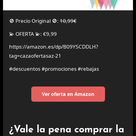
🚫 Precio Original 🚫:
10,99€
💫 OFERTA 💫: €9,99
https://amazon.es/dp/B09Y5CDDLH?
tag=cazaofertasaz-21
#descuentos #promociones #rebajas
Ver oferta en Amazon
¿Vale la pena comprar la