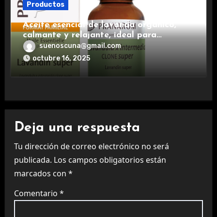
Productos
Aceite esencial de lavanda orgánico,
calmante y relajante, ideal para
aromaterapia.
suenoscuna@gmail.com
octubre 16, 2025
Deja una respuesta
Tu dirección de correo electrónico no será
publicada.
Los campos obligatorios están
marcados con
*
Comentario
*