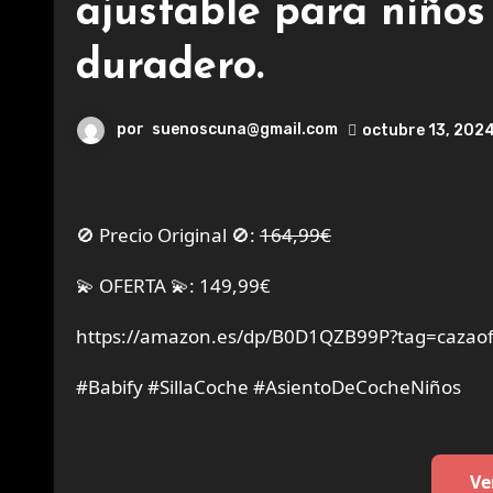
ajustable para niños
duradero.
por
suenoscuna@gmail.com
octubre 13, 202
🚫 Precio Original 🚫:
164,99€
💫 OFERTA 💫: 149,99€
https://amazon.es/dp/B0D1QZB99P?tag=cazaof
#Babify #SillaCoche #AsientoDeCocheNiños
Ve