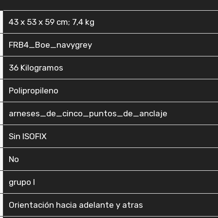
‎43 x 53 x 59 cm; 7,4 kg
‎FRB4_Boe_navygrey
‎36 Kilogramos
‎Polipropileno
‎arneses_de_cinco_puntos_de_anclaje
‎Sin ISOFIX
‎No
‎grupo I
‎Orientación hacia adelante y atras