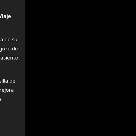
Viaje
ga de su
eguro de
 asiento
illa de
mejora
a