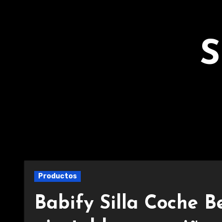
Ir
al
contenido
S
Productos
Babify Silla Coche B