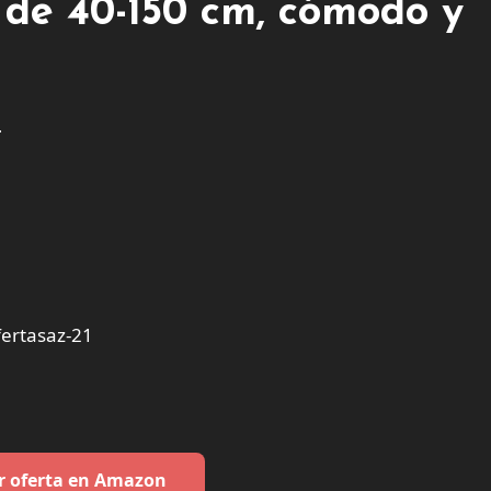
 de 40-150 cm, cómodo y
4
ertasaz-21
r oferta en Amazon