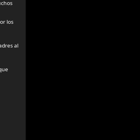
uchos
or los
adres al
 que