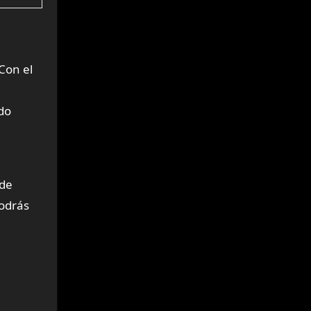
Con el
do
 de
podrás