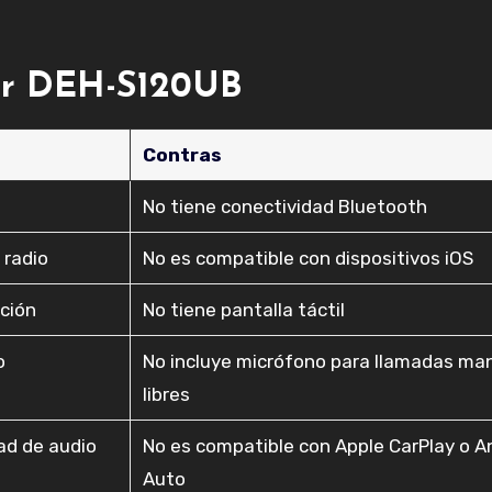
eer DEH-S120UB
Contras
No tiene conectividad Bluetooth
 radio
No es compatible con dispositivos iOS
ación
No tiene pantalla táctil
o
No incluye micrófono para llamadas ma
libres
ad de audio
No es compatible con Apple CarPlay o A
Auto