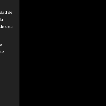
idad de
la
 de una
de
ste