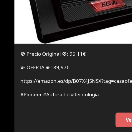
🚫 Precio Original 🚫:
95,11€
💫 OFERTA 💫: 89,97€
https://amazon.es/dp/B07X4JSNSX?tag=cazaofe
#Pioneer #Autoradio #Tecnología
Ve