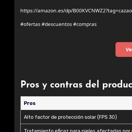
https://amazon.es/dp/B00KVCNWZ2?tag=cazaof
#ofertas #descuentos #compras
Ve
Pros y contras del produ
Pros
Alto factor de protección solar (FPS 30)
Tratamiento eficaz para pieles afectadas por