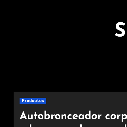
Ir
al
contenido
S
Productos
Autobronceador corp