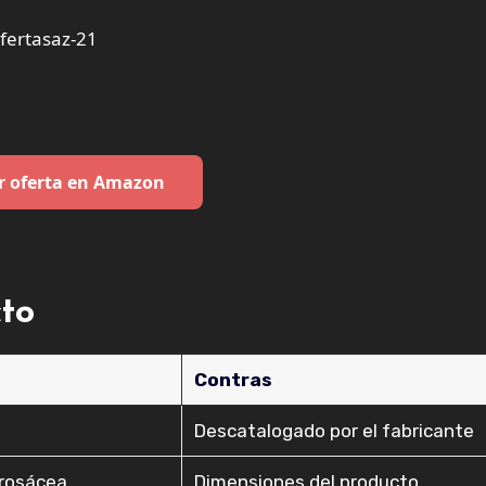
ertasaz-21
r oferta en Amazon
cto
Contras
Descatalogado por el fabricante
 rosácea
Dimensiones del producto