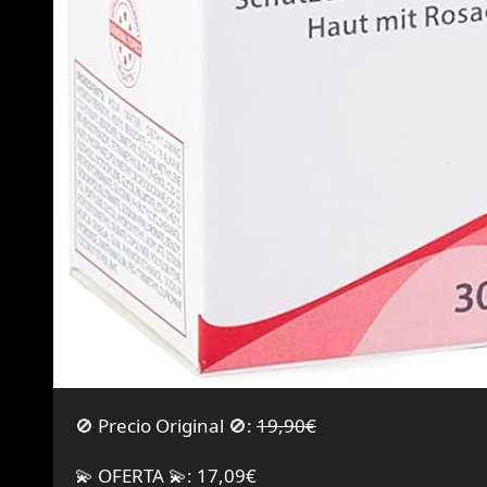
🚫 Precio Original 🚫:
19,90€
💫 OFERTA 💫: 17,09€