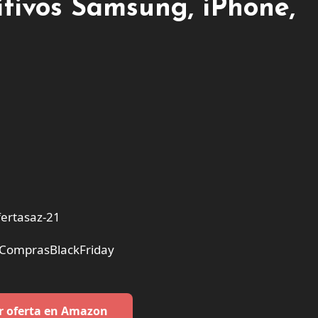
tivos Samsung, iPhone,
ertasaz-21
#ComprasBlackFriday
r oferta en Amazon