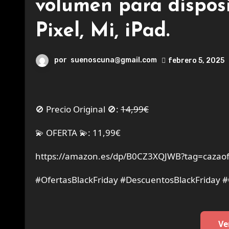
volumen para disposi
Pixel, Mi, iPad.
por
suenoscuna@gmail.com
febrero 5, 2025
🚫 Precio Original 🚫:
14,99€
💫 OFERTA 💫: 11,99€
https://amazon.es/dp/B0CZ3XQJWB?tag=cazaof
#OfertasBlackFriday #DescuentosBlackFriday 
Ve