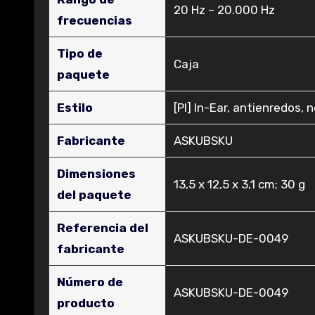
‎20 Hz – 20.000 Hz
frecuencias
Tipo de
‎Caja
paquete
Estilo
‎[PI] In-Ear, antienredos, 
Fabricante
‎ASKUBSKU
Dimensiones
‎13,5 x 12,5 x 3,1 cm; 30 g
del paquete
Referencia del
‎ASKUBSKU-DE-0049
fabricante
Número de
‎ASKUBSKU-DE-0049
producto