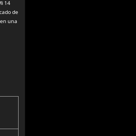
Mi 14
rcado de
 en una