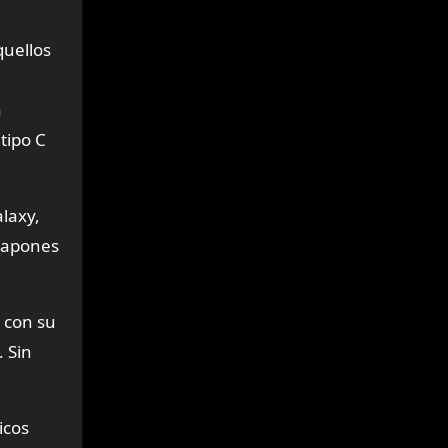
quellos
a
tipo C
laxy,
 tapones
n con su
. Sin
icos