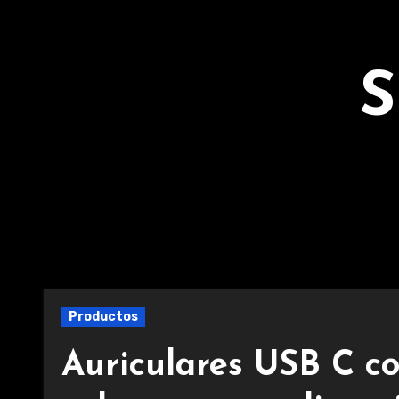
Ir
al
contenido
S
Productos
Auriculares USB C co