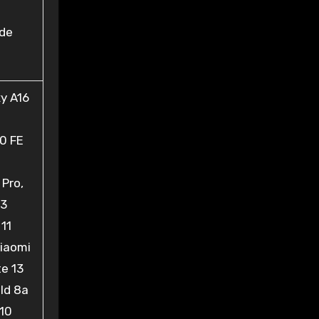
n
 de
y A16
0 FE
 Pro,
13
 11
Xiaomi
e 13
ld 8a
/10