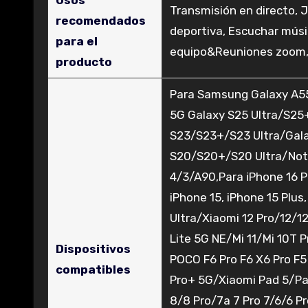
Usos
‎Transmisión en directo, 
recomendados
deportiva, Escuchar músi
para el
equipo&Reuniones zoom, E
producto
‎Para Samsung Galaxy A
5G Galaxy S25 Ultra/S25
S23/S23+/S23 Ultra/Gala
S20/S20+/S20 Ultra/Note
4/3/A90,‎Para iPhone 16 P
iPhone 15, iPhone 15 Plus,
Ultra/Xiaomi 12 Pro/12/12
Lite 5G NE/Mi 11/Mi 10T 
Dispositivos
POCO F6 Pro F6 X6 Pro F5
compatibles
Pro+ 5G/Xiaomi Pad 5/Pad
8/8 Pro/7a 7 Pro 7/6/6 P