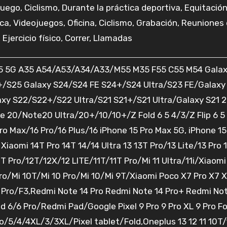
Juego, Ciclismo, Durante la práctica deportiva, Equitació
ca, Videojuegos, Oficina, Ciclismo, Grabación, Reuniones
jercicio físico, Correr, Llamadas
55 5G A35 A54/A53/A34/A33/M55 M35 F55 C55 M54 Galax
+/S25 Galaxy S24/S24 FE S24+/S24 Ultra/S23 FE/Galaxy
xy S22/S22+/S22 Ultra/S21 S21+/S21 Ultra/Galaxy S21 2
 20/Note20 Ultra/20+/10/10+/Z Fold 6 5 4/3/Z Flip 6 5
ro Max/16 Pro/16 Plus/16 iPhone 15 Pro Max 5G, iPhone 15
 Xiaomi 14T Pro 14T 14/14 Ultra 13 13T Pro/13 Lite/13 Pro 
T Pro/12T/12X/12 LITE/11T/11T Pro/Mi 11 Ultra/11i/Xiaomi
Pro/Mi 10T/Mi 10 Pro/Mi 10/Mi 9T/Xiaomi Poco X7 Pro X7 
 Pro/F3,Redmi Note 14 Pro Redmi Note 14 Pro+ Redmi Not
 6/6 Pro/Redmi Pad/Google Pixel 9 Pro 9 Pro XL 9 Pro Fo
ro/5/4/4XL/3/3XL/Pixel tablet/Fold,Oneplus 13 12 11 10T