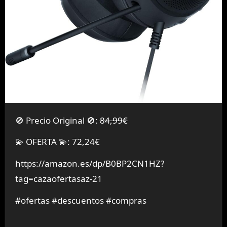
🚫 Precio Original 🚫:
84,99€
💫 OFERTA 💫: 72,24€
https://amazon.es/dp/B0BP2CN1HZ?
tag=cazaofertasaz-21
#ofertas #descuentos #compras