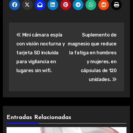
Navegación
Mini cámara espía
Suplemento de
de
con visión nocturna y
magnesio que reduce
entradas
tarjeta SD incluida
la fatiga en hombres
para vigilancia en
y mujeres, en
lugares sin wifi.
cápsulas de 120
unidades.
Entradas Relacionadas