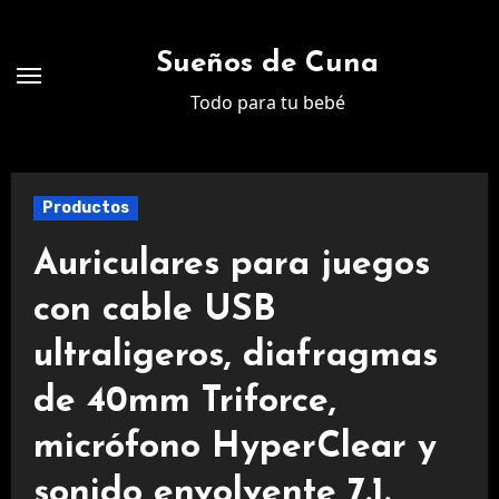
Ir
al
Sueños de Cuna
contenido
Todo para tu bebé
Productos
Auriculares para juegos
con cable USB
ultraligeros, diafragmas
de 40mm Triforce,
micrófono HyperClear y
sonido envolvente 7.1.