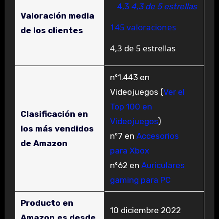
4,3
4,3 de 5 estrellas
Valoración media
145 valoraciones
de los clientes
4,3 de 5 estrellas
nº1.443 en
Videojuegos (
Ver el
Top 100 en
Clasificación en
Videojuegos
)
los más vendidos
nº7 en
Accesorios
de Amazon
para Xbox
nº62 en
Auriculares
gaming para PC
Producto en
10 diciembre 2022
Amazon.es desde