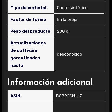
Tipo de material
‎Cuero sintético
Factor de forma
‎En la oreja
Peso del producto
‎280 g
Actualizaciones
de software
‎desconocido
garantizadas
hasta
Información adicional
ASIN
B0BP2CN1HZ