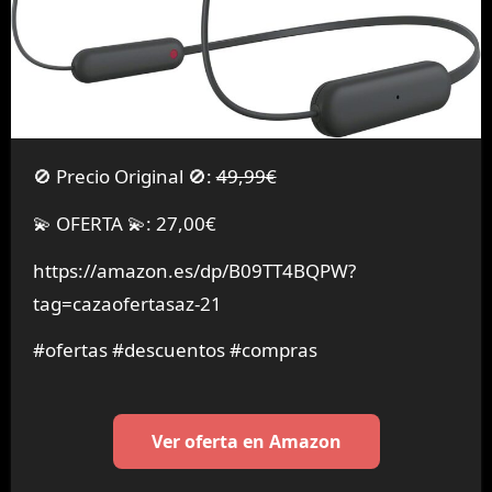
🚫 Precio Original 🚫:
49,99€
💫 OFERTA 💫: 27,00€
https://amazon.es/dp/B09TT4BQPW?
tag=cazaofertasaz-21
#ofertas #descuentos #compras
Ver oferta en Amazon