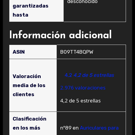
‎desconocido
garantizadas
hasta
Información adicional
ASIN
B09TT4BQPW
4,2
4,2 de 5 estrellas
Valoración
media de los
2.976 valoraciones
clientes
4,2 de 5 estrellas
Clasificación
en los más
nº89 en
Auriculares para