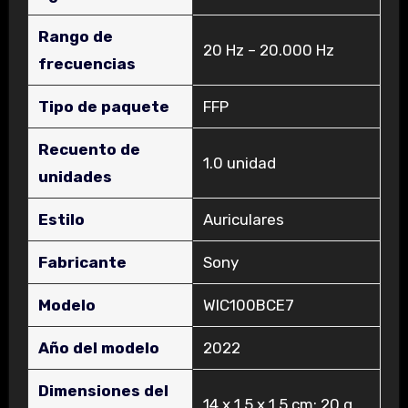
Rango de
‎20 Hz – 20.000 Hz
frecuencias
Tipo de paquete
‎FFP
Recuento de
‎1.0 unidad
unidades
Estilo
‎Auriculares
Fabricante
‎Sony
Modelo
‎WIC100BCE7
Año del modelo
‎2022
Dimensiones del
‎14 x 1,5 x 1,5 cm; 20 g