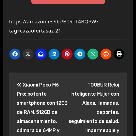
https://amazon.es/dp/B09TT4BQPW?
tag=cazaofertasaz-21
Navegación
Xiaomi Poco M6
TOOBUR Reloj
de
Pro: potente
Inteligente Mujer con
entradas
smartphone con 12GB
Alexa, llamadas,
de RAM, 512GB de
deportes,
almacenamiento,
seguimiento de salud,
cámara de 64MP y
impermeable y