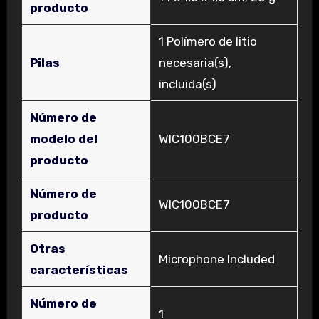
producto
‎1 Polímero de litio
Pilas
necesaria(s),
incluida(s)
Número de
modelo del
‎WIC100BCE7
producto
Número de
‎WIC100BCE7
producto
Otras
‎Microphone Included
características
Número de
‎1