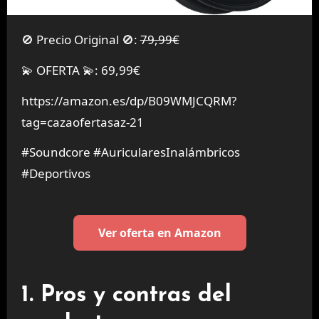
🚫 Precio Original 🚫:
79,99€
💫 OFERTA 💫: 69,99€
https://amazon.es/dp/B09WMJCQRM?
tag=cazaofertasaz-21
#Soundcore #AuricularesInalámbricos
#Deportivos
Ver oferta en Amazon
1. Pros y contras del