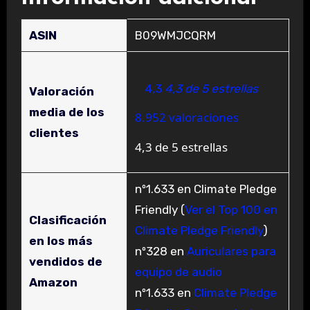
ASIN
B09WMJCQRM
4,3
4,3 de 5 estrellas
Valoración
media de los
8.952 valoraciones
clientes
4,3 de 5 estrellas
nº1.633 en Climate Pledge
Friendly (
Ver el Top 100 en
Clasificación
Climate Pledge Friendly
)
en los más
nº328 en
Auriculares para
vendidos de
equipo de audio
Amazon
nº1.633 en
Climate Pledge