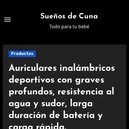
Ir
al
Sueños de Cuna
contenido
Todo para tu bebé
Productos
Auriculares inalámbricos
deportivos con graves
profundos, resistencia al
agua y sudor, larga
duración de batería y
carga rápida.