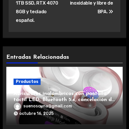
1TB SSD, RTX 4070
inoxidable y libre de
8GB y teclado
BPA.
español.
Entradas Relacionadas
Productos
Auriculares inalámbricos con pantalla
táctil LED, Bluetooth 5.4, cancelación de
ruido, impermeables y de larga duración.
suenoscuna@gmail.com
octubre 16, 2025