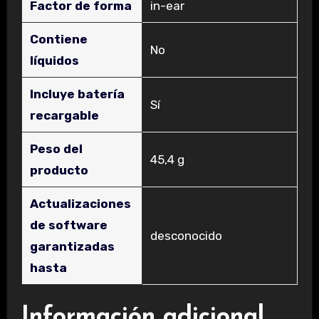
Factor de forma
‎in-ear
Contiene
‎No
líquidos
Incluye batería
‎Sí
recargable
Peso del
‎45,4 g
producto
Actualizaciones
de software
‎desconocido
garantizadas
hasta
Información adicional