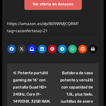
Ver oferta en Amazon
https://amazon.es/dp/B09WMJCQRM?
tag=cazaofertasaz-21
Navegación
Potente portátil
Batidora de vaso
de
gaming de 16″ con
potente y versátil
entradas
pantalla Quad HD+
con capacidad de
240Hz, Core i9-
1.5L, pica hielo,
14900HX, 32GB RAM,
cuchillas de acero