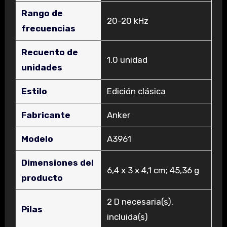
Rango de
‎20-20 kHz
frecuencias
Recuento de
‎1.0 unidad
unidades
Estilo
‎Edición clásica
Fabricante
‎Anker
Modelo
‎A3961
Dimensiones del
‎6,4 x 3 x 4,1 cm; 45,36 g
producto
‎2 D necesaria(s),
Pilas
incluida(s)