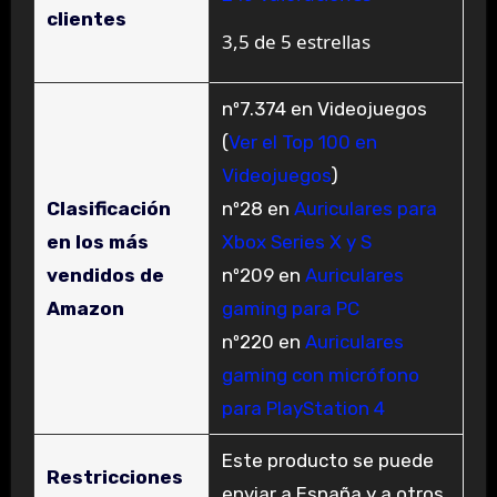
clientes
3,5 de 5 estrellas
nº7.374 en Videojuegos
(
Ver el Top 100 en
Videojuegos
)
Clasificación
nº28 en
Auriculares para
en los más
Xbox Series X y S
vendidos de
nº209 en
Auriculares
Amazon
gaming para PC
nº220 en
Auriculares
gaming con micrófono
para PlayStation 4
Este producto se puede
Restricciones
enviar a España y a otros