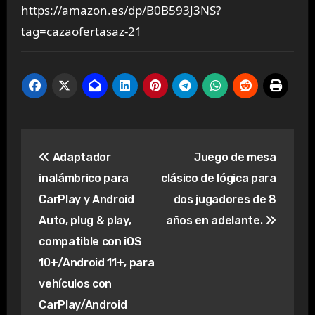
https://amazon.es/dp/B0B593J3NS?
tag=cazaofertasaz-21
Navegación
Adaptador
Juego de mesa
de
inalámbrico para
clásico de lógica para
entradas
CarPlay y Android
dos jugadores de 8
Auto, plug & play,
años en adelante.
compatible con iOS
10+/Android 11+, para
vehículos con
CarPlay/Android