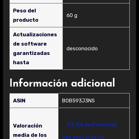
Peso del
‎60 g
producto
Actualizaciones
de software
‎desconocido
garantizadas
hasta
Información adicional
ASIN
B0B593J3NS
3,5
3,5 de 5 estrellas
Valoración
media de los
249 valoraciones