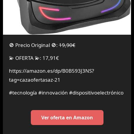
🚫 Precio Original 🚫:
19,90€
💫 OFERTA 💫: 17,91€
https://amazon.es/dp/B0B593J3NS?
tag=cazaofertasaz-21
#tecnología #innovación #dispositivoelectrónico
Ver oferta en Amazon