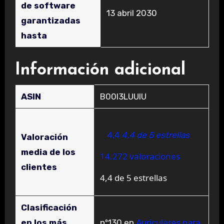
de software
‎13 abril 2030
garantizadas
hasta
Información adicional
ASIN
B00I3LUUIU
4,4
4,4 de 5 estrellas
Valoración
media de los
14.272 valoraciones
clientes
4,4 de 5 estrellas
Clasificación
en los más
nº130 en
Auriculares para