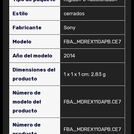
Estilo
‎cerrados
Fabricante
‎Sony
Modelo
‎FBA_MDREX110APB.CE7
Año del modelo
‎2014
Dimensiones del
‎1 x 1 x 1 cm; 2,83 g
producto
Número de
modelo del
‎FBA_MDREX110APB.CE7
producto
Número de
‎FBA_MDREX110APB.CE7
producto