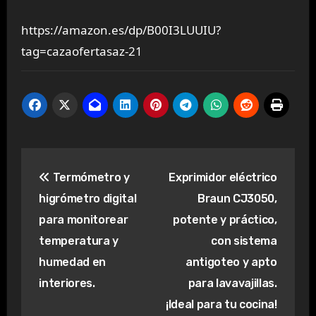
https://amazon.es/dp/B00I3LUUIU?
tag=cazaofertasaz-21
Navegación
Termómetro y
Exprimidor eléctrico
de
higrómetro digital
Braun CJ3050,
entradas
para monitorear
potente y práctico,
temperatura y
con sistema
humedad en
antigoteo y apto
interiores.
para lavavajillas.
¡Ideal para tu cocina!