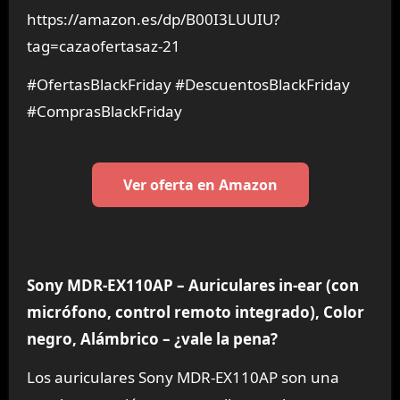
https://amazon.es/dp/B00I3LUUIU?
tag=cazaofertasaz-21
#OfertasBlackFriday #DescuentosBlackFriday
#ComprasBlackFriday
Ver oferta en Amazon
Sony MDR-EX110AP – Auriculares in-ear (con
micrófono, control remoto integrado), Color
negro, Alámbrico – ¿vale la pena?
Los auriculares Sony MDR-EX110AP son una