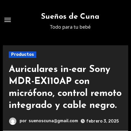
Ir
al
Sueños de Cuna
contenido
Todo para tu bebé
Productos
Auriculares in-ear Sony
MDR-EX110AP con
micrófono, control remoto
integrado y cable negro.
por
suenoscuna@gmail.com
febrero 3, 2025