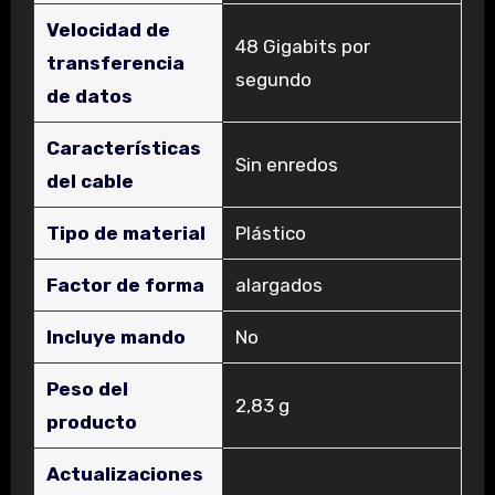
Velocidad de
‎48 Gigabits por
transferencia
segundo
de datos
Características
‎Sin enredos
del cable
Tipo de material
‎Plástico
Factor de forma
‎alargados
Incluye mando
‎No
Peso del
‎2,83 g
producto
Actualizaciones