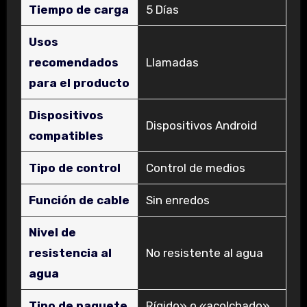
Tiempo de carga
‎5 Días
Usos
recomendados
‎Llamadas
para el producto
Dispositivos
‎Dispositivos Android
compatibles
Tipo de control
‎Control de medios
Función de cable
‎Sin enredos
Nivel de
resistencia al
‎No resistente al agua
agua
Tipo de paquete
‎Rígido» o «acolchado»