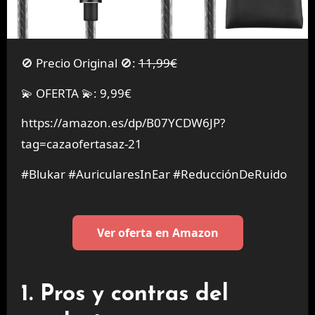
🚫 Precio Original 🚫:
11,99€
💫 OFERTA 💫: 9,99€
https://amazon.es/dp/B07YCDW6JP?
tag=cazaofertasaz-21
#Blukar #AuricularesInEar #ReducciónDeRuido
Ver oferta en Amazon
1. Pros y contras del