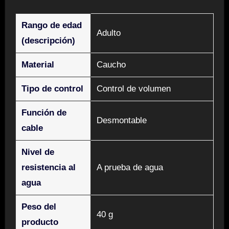
Rango de edad
‎Adulto
(descripción)
Material
‎Caucho
Tipo de control
‎Control de volumen
Función de
‎Desmontable
cable
Nivel de
resistencia al
‎A prueba de agua
agua
Peso del
‎40 g
producto