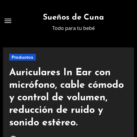
Ir
al
Sueños de Cuna
contenido
Todo para tu bebé
Productos
Auriculares In Ear con
micrófono, cable cómodo
y control de volumen,
reducción de ruido y
sonido estéreo.