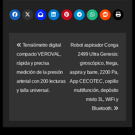
Navegación
Tensiómetro digital
Robot aspirador Conga
de
compacto VEROVAL,
2499 Ultra Genesis:
entradas
rápida y precisa
giroscópico, friega,
medición de la presión
aspira y barre, 2200 Pa,
arterial con 200 lecturas
App CECOTEC, cepillo
y talla universal.
multifunción, depósito
mixto 3L, WiFi y
Bluetooth.