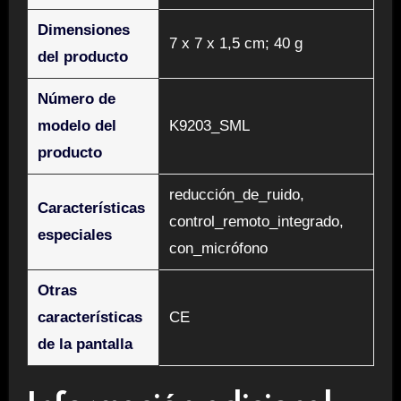
Dimensiones
‎7 x 7 x 1,5 cm; 40 g
del producto
Número de
modelo del
‎K9203_SML
producto
‎reducción_de_ruido,
Características
control_remoto_integrado,
especiales
con_micrófono
Otras
características
‎CE
de la pantalla