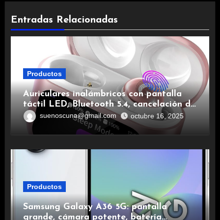
Entradas Relacionadas
Productos
Auriculares inalámbricos con pantalla
táctil LED, Bluetooth 5.4, cancelación de
ruido, impermeables y de larga duración.
suenoscuna@gmail.com
octubre 16, 2025
Productos
Samsung Galaxy A36 5G: pantalla
grande, cámara potente, batería