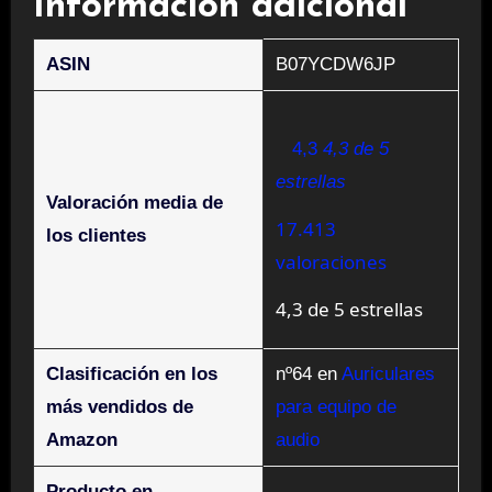
Información adicional
ASIN
B07YCDW6JP
4,3
4,3 de 5
estrellas
Valoración media de
17.413
los clientes
valoraciones
4,3 de 5 estrellas
Clasificación en los
nº64 en
Auriculares
más vendidos de
para equipo de
Amazon
audio
Producto en