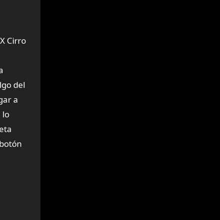
X Cirro
a
lgo del
gar a
 lo
eta
 botón