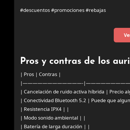
#descuentos #promociones #rebajas
Ve
Pros y contras de los au
| Pros | Contras |
|————————————-|—————————
| Cancelación de ruido activa híbrida | Precio a
| Conectividad Bluetooth 5.2 | Puede que algun
| Resistencia IPX4 | |
| Modo sonido ambiental | |
| Batería de larga duración | |