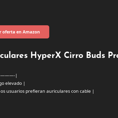
r oferta en Amazon
riculares HyperX Cirro Buds Pr
———-|
lgo elevado |
os usuarios prefieran auriculares con cable |