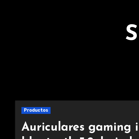
Ir
al
contenido
S
Productos
Auriculares gaming 