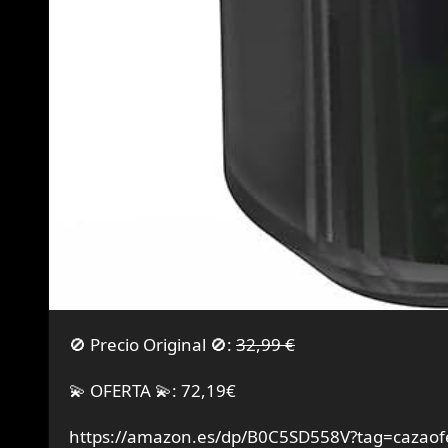
🚫 Precio Original 🚫:
32,99 €
💫 OFERTA 💫: 72,19€
https://amazon.es/dp/B0C5SD558V?tag=cazaof