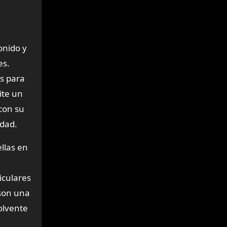
onido y
es.
es para
ite un
con su
idad.
llas en
iculares
 son una
olvente