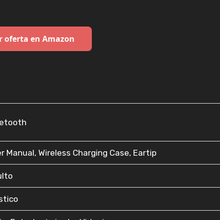
r oferta en Amazon
uetooth
er Manual, Wireless Charging Case, Eartip
ulto
ástico