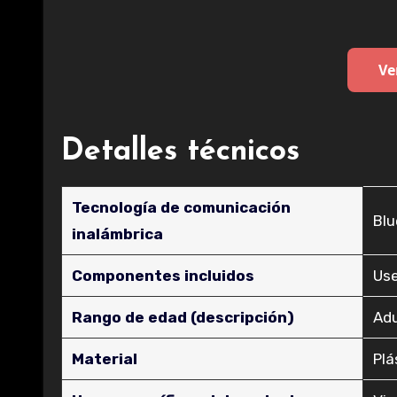
Ve
Detalles técnicos
Tecnología de comunicación
‎Bl
inalámbrica
Componentes incluidos
‎Us
Rango de edad (descripción)
‎Ad
Material
‎Pl