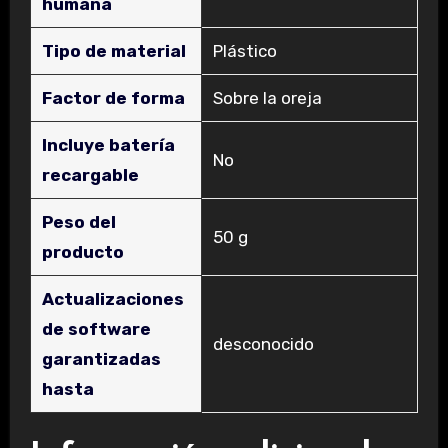
humana
Tipo de material
‎Plástico
Factor de forma
‎Sobre la oreja
Incluye batería
‎No
recargable
Peso del
‎50 g
producto
Actualizaciones
de software
‎desconocido
garantizadas
hasta