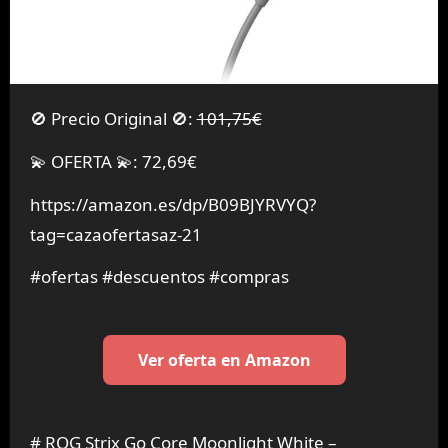
🚫 Precio Original 🚫:
101,75€
💫 OFERTA 💫: 72,69€
https://amazon.es/dp/B09BJYRVYQ?
tag=cazaofertasaz-21
#ofertas #descuentos #compras
Ver oferta en Amazon
# ROG Strix Go Core Moonlight White –