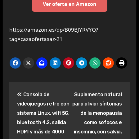
Ver oferta en Amazon
https://amazon.es/dp/B09BJYRVYQ?
tag=cazaofertasaz-21
Navegación
Consola de
Suplemento natural
de
videojuegos retro con
para aliviar síntomas
entradas
sistema Linux, wifi 5G,
de la menopausia
bluetooth 4.2, salida
como sofocos e
HDMI y más de 4000
insomnio, con salvia,