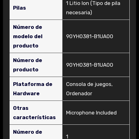
‎1 Litio Ion (Tipo de pila
Pilas
necesaria)
Número de
modelo del
‎90YH0381-B1UA00
producto
Número de
‎90YH0381-B1UA00
producto
Plataforma de
‎Consola de juegos,
Hardware
Ordenador
Otras
‎Microphone Included
características
Número de
‎1