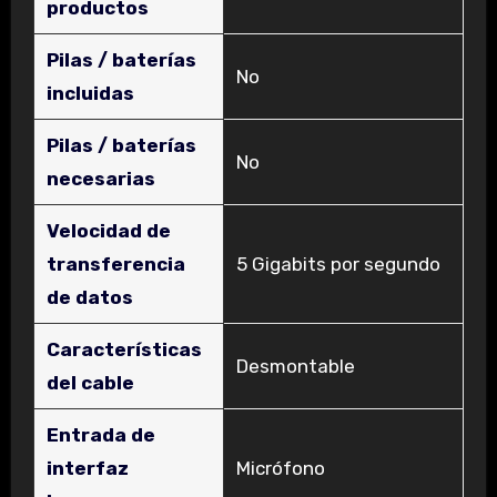
productos
Pilas / baterías
‎No
incluidas
Pilas / baterías
‎No
necesarias
Velocidad de
transferencia
‎5 Gigabits por segundo
de datos
Características
‎Desmontable
del cable
Entrada de
interfaz
‎Micrófono