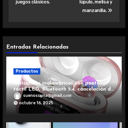
juegos clásicos.
lúpulo, melisa y
manzanilla.
Entradas Relacionadas
Productos
Auriculares inalámbricos con pantalla
táctil LED, Bluetooth 5.4, cancelación de
ruido, impermeables y de larga duración.
suenoscuna@gmail.com
octubre 16, 2025