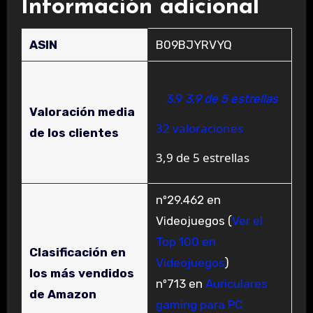
Información adicional
ASIN
B09BJYRVYQ
3,9
3,9 de 5 estrellas
Valoración media
32 valoraciones
de los clientes
3,9 de 5 estrellas
nº29.462 en
Videojuegos (
Ver el
Top 100 en
Clasificación en
Videojuegos
)
los más vendidos
nº713 en
Auriculares
de Amazon
gaming para PC