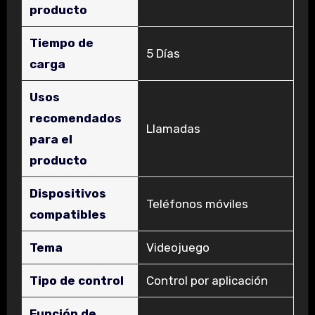
producto
Tiempo de
‎5 Días
carga
Usos
recomendados
‎Llamadas
para el
producto
Dispositivos
‎Teléfonos móviles
compatibles
Tema
‎Videojuego
Tipo de control
‎Control por aplicación
Función de