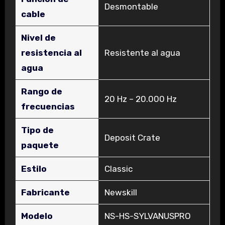
‎Desmontable
cable
Nivel de
resistencia al
‎Resistente al agua
agua
Rango de
‎20 Hz – 20.000 Hz
frecuencias
Tipo de
‎Deposit Crate
paquete
Estilo
‎Classic
Fabricante
‎Newskill
Modelo
‎NS-HS-SYLVANUSPRO