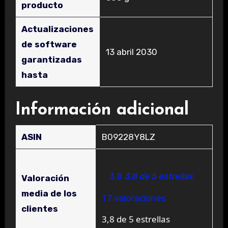
producto
Actualizaciones
de software
‎13 abril 2030
garantizadas
hasta
Información adicional
ASIN
B09228Y8LZ
3,8
3,8 de 5 estrellas
Valoración
media de los
17 valoraciones
clientes
3,8 de 5 estrellas