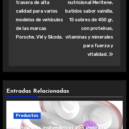
trasera de alta
nutricional Meritene,
entradas
calidad para varios
batidos sabor vainilla,
modelos de vehículos
15 sobres de 450 gr,
de las marcas
con proteínas,
Porsche, VW y Skoda.
vitaminas y minerales
para fuerza y
vitalidad.
Entradas Relacionadas
Productos
Auriculares inalámbricos con pantalla