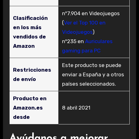
nº7.904 en Videojuegos
Clasificación
(
Ver el Top 100 en
en los más
Videojuegos
)
vendidos de
nº235 en
Auriculares
Amazon
gaming para PC
Este producto se puede
Restricciones
enviar a España y a otros
de envío
países seleccionados.
Producto en
Amazon.es
8 abril 2021
desde
Ayúdanos a mejorar