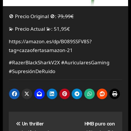
🚫 Precio Original 🚫:
79,99€
💫 Precio Actual 💫: 51,95€
https://amazon.es/dp/B089SSFV85?
tag=cazaofertasamazon-21
#RazerBlackSharkV2X #AuricularesGaming
#SupresiónDeRuido
Navegación
Un thriller
HMB puro con
de