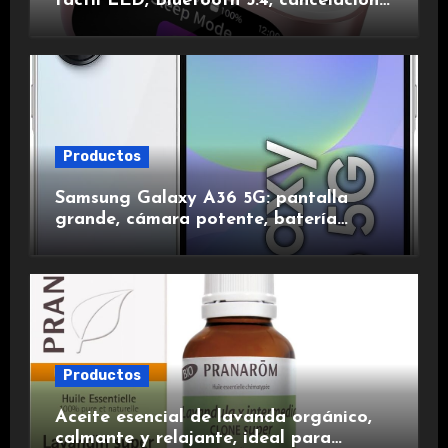
táctil LED, Bluetooth 5.4, cancelación
de ruido, impermeables y de larga
duración.
Productos
Samsung Galaxy A36 5G: pantalla
grande, cámara potente, batería
duradera y carga rápida para una
experiencia premium.
Productos
Aceite esencial de lavanda orgánico,
calmante y relajante, ideal para