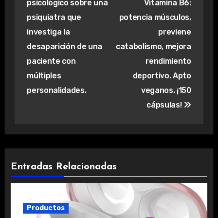
psicológico sobre una
Vitamina B6:
entradas
psiquiatra que
potencia músculos,
investiga la
previene
desaparición de una
catabolismo, mejora
paciente con
rendimiento
múltiples
deportivo. Apto
personalidades.
veganos. ¡150
cápsulas!
Entradas Relacionadas
Productos